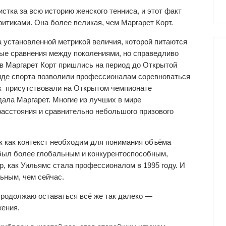
тка за всю историю женского тенниса, и этот факт
итиками. Она более великая, чем Маргарет Корт.
 установленной метрикой величия, которой питаются
ые сравнения между поколениями, но справедливо
ов Маргарет Корт пришлись на период до Открытой
виде спорта позволили профессионалам соревноваться
к присутствовали на Открытом чемпионате
дала Маргарет. Многие из лучших в мире
расстояния и сравнительно небольшого призового
к как контекст необходим для понимания объёма
 был более глобальным и конкурентоспособным,
р, как Уильямс стала профессионалом в 1995 году. И
ьным, чем сейчас.
о продолжаю оставаться всё же так далеко —
жения.