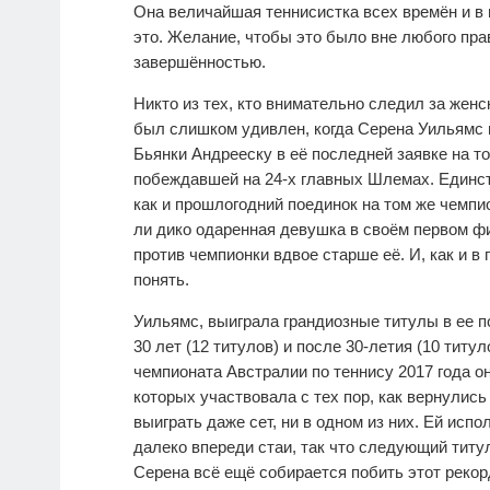
Она величайшая теннисистка всех времён и в 
это. Желание, чтобы это было вне любого пра
завершённостью.
Никто из тех, кто внимательно следил за женс
был слишком удивлен, когда Серена Уильямс 
Бьянки Андрееску в её последней заявке на то
побеждавшей на 24-х главных Шлемах. Единст
как и прошлогодний поединок на том же чемпи
ли дико одаренная девушка в своём первом 
против чемпионки вдвое старше её. И, как и в
понять.
Уильямс, выиграла грандиозные титулы в ее по
30 лет (12 титулов) и после 30-летия (10 титу
чемпионата Австралии по теннису 2017 года о
которых участвовала с тех пор, как вернулись
выиграть даже сет, ни в одном из них. Ей испо
далеко впереди стаи, так что следующий титул
Серена всё ещё собирается побить этот рекорд