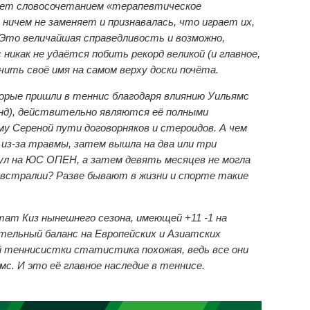
яет словосочетанием «терапевтическое
 ничем не заменяет и признавалась, что играет их,
 Это величайшая справедливость и возможно,
икак не удаётся побить рекорд великой (и главное,
ить своё имя на самом верху доски почёта.
орые пришли в теннис благодаря влиянию Уильямс
енд), действительно являются её полными
у Сереной пути договорняков и стероидов. А чем
 из-за травмы, затем вышла на два или три
ул на ЮС ОПЕН, а затем девять месяцев не могла
 Австралии? Разве бывают в жизни и спорте такие
тат Киз нынешнего сезона, имеющей +11 -1 на
тельный баланс на Европейских и Азиатских
ой теннисистки статистика похожая, ведь все они
с. И это её главное наследие в теннисе.