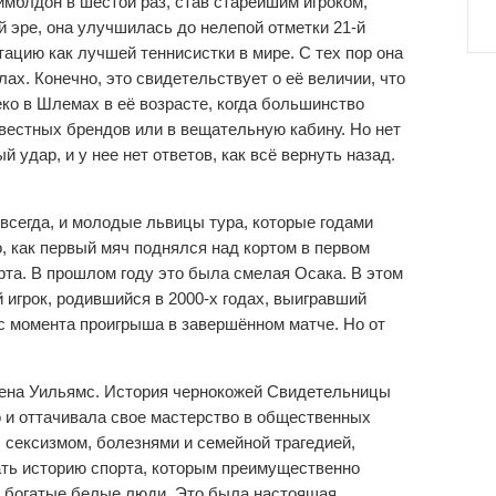
имблдон в шестой раз, став старейшим игроком,
 эре, она улучшилась до нелепой отметки 21-й
ацию как лучшей теннисистки в мире. С тех пор она
ах. Конечно, это свидетельствует о её величии, что
еко в Шлемах в её возрасте, когда большинство
вестных брендов или в вещательную кабину. Но нет
й удар, и у нее нет ответов, как всё вернуть назад.
 всегда, и молодые львицы тура, которые годами
, как первый мяч поднялся над кортом в первом
рта. В прошлом году это была смелая Осака. В этом
 игрок, родившийся в 2000-х годах, выигравший
 момента проигрыша в завершённом матче. Но от
емена Уильямс. История чернокожей Свидетельницы
о и оттачивала свое мастерство в общественных
 сексизмом, болезнями и семейной трагедией,
ать историю спорта, которым преимущественно
ют богатые белые люди. Это была настоящая