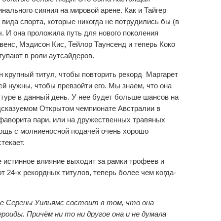
нального сияния на мировой арене. Как и Тайгер
 вида спорта, которые никогда не потрудились бы (в
. И она проложила путь для нового поколения
венс, Мэдисон Кис, Тейлор Таунсенд и теперь Коко
упают в роли аутсайдеров.
н крупный титул, чтобы повторить рекорд Маргарет
ей нужны, чтобы превзойти его. Мы знаем, что она
 туре в данный день. У нее будет больше шансов на
дсказуемом Открытом чемпионате Австралии в
 фаворита пари, или на дружественных травяных
ощь с молниеносной подачей очень хорошо
текает.
е истинное влияние выходит за рамки трофеев и
т 24-х рекордных титулов, теперь более чем когда-
ие Серены Уильямс состоит в том, что она
роиды. Причём ни то ни другое она и не думала