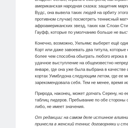
американская народная сказка: защитник марги
Вудс, она вывела таких людей на орбиту этого
противном случае) посмотреть теннисный матч
афроамериканских звезд, таких как Слоан Сти
Гауфф, которые по умолчанию больше не выст
Конечно, возможно, Уильямс выберет ещё оди
Корт или даже завоевать два титула, которые 
более чем способна обыграть любого игрока в
удачное выступление на общеизвестно непре
январе, где она уже была выбрана в качестве
кортах Уимблдона следующим летом, где ее м
зарекомендовала себя. Тем не менее, время ис
Природа, наконец, может догнать Серену, но е
таблиц лидеров. Пребывание по обе стороны о
либо, не имеет значения.
От редакции: на самом деле истинное влиян
принесла в женский теннис договорняки и сте