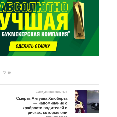
89
Следующая запись »
Смерть Антуана Хьюберта
— напоминание о
храбрости водителей и
рисках, которые они