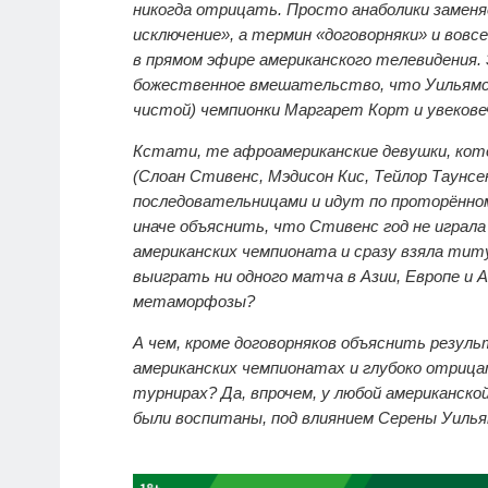
никогда отрицать. Просто анаболики замен
исключение», а термин «договорняки» и вовсе
в прямом эфире американского телевидения.
божественное вмешательство, что Уильямс н
чистой) чемпионки Маргарет Корт и увековеч
Кстати, те афроамериканские девушки, кот
(Слоан Стивенс, Мэдисон Кис, Тейлор Таунс
последовательницами и идут по проторённом
иначе объяснить, что Стивенс год не играла
американских чемпионата и сразу взяла тит
выиграть ни одного матча в Азии, Европе и
метаморфозы?
А чем, кроме договорняков объяснить резуль
американских чемпионатах и глубоко отрица
турнирах? Да, впрочем, у любой американск
были воспитаны, под влиянием Серены Уильям