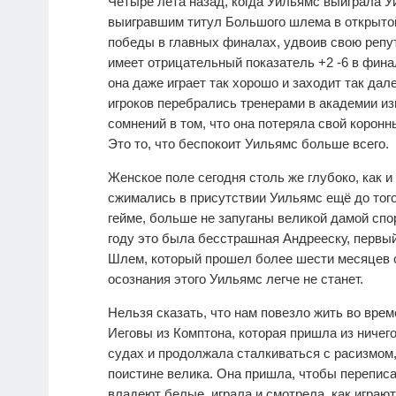
Четыре лета назад, когда Уильямс выиграла У
выигравшим титул Большого шлема в открытой
победы в главных финалах, удвоив свою репут
имеет отрицательный показатель +2 -6 в финал
она даже играет так хорошо и заходит так дал
игроков перебрались тренерами в академии из
сомнений в том, что она потеряла свой коронны
Это то, что беспокоит Уильямс больше всего.
Женское поле сегодня столь же глубоко, как и
сжимались в присутствии Уильямс ещё до того
гейме, больше не запуганы великой дамой спо
году это была бесстрашная Андрееску, первый
Шлем, который прошел более шести месяцев с
осознания этого Уильямс легче не станет.
Нельзя сказать, что нам повезло жить во вр
Иеговы из Комптона, которая пришла из ничег
судах и продолжала сталкиваться с расизмом,
поистине велика. Она пришла, чтобы перепис
владеют белые, играла и смотрела, как игра