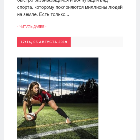
спорта, которому поклоняются миллионы людей
на земле. Есть только...
- ЧИТАТЬ ДАЛЕЕ -
17:14, 05 АВГУСТА 2019