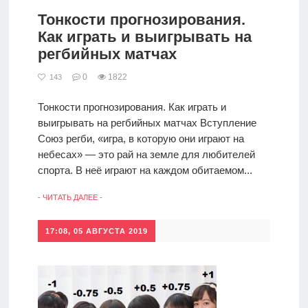
Тонкости прогнозирования.
Как играть и выигрывать на
регбийных матчах
0
1822
143
Тонкости прогнозирования. Как играть и
выигрывать на регбийных матчах Вступление
Союз регби, «игра, в которую они играют на
небесах» — это рай на земле для любителей
спорта. В неё играют на каждом обитаемом...
- ЧИТАТЬ ДАЛЕЕ -
17:08, 05 АВГУСТА 2019