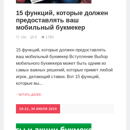
15 функций, которые должен
предоставлять ваш
мобильный букмекер
0
1760
156
15 функций, которые должен предоставлять
ваш мобильный букмекер Вступление Выбор
мобильного букмекера может быть одним из
самых важных решений, которые примет любой
игрок, делающий ставки. Вот 15 функций,
которые вы...
- ЧИТАТЬ ДАЛЕЕ -
19:21, 30 ИЮЛЯ 2019