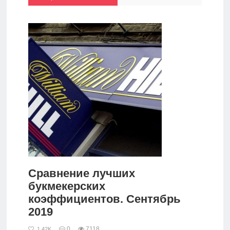
спорт
Стратегии
ставок
Новости
Школа
Прогнозы
Мисс
спорт
Новости
Сравнение лучших
букмекерских
коэффициентов. Сентябрь
2019
0
7118
1.42K