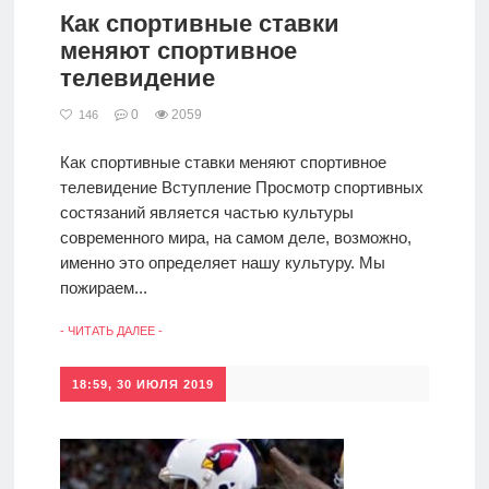
Как спортивные ставки
меняют спортивное
телевидение
0
2059
146
Как спортивные ставки меняют спортивное
телевидение Вступление Просмотр спортивных
состязаний является частью культуры
современного мира, на самом деле, возможно,
именно это определяет нашу культуру. Мы
пожираем...
- ЧИТАТЬ ДАЛЕЕ -
18:59, 30 ИЮЛЯ 2019