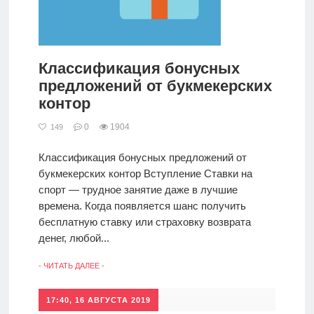
Классификация бонусных
предложений от букмекерских
контор
0
1904
149
Классификация бонусных предложений от
букмекерских контор Вступление Ставки на
спорт — трудное занятие даже в лучшие
времена. Когда появляется шанс получить
бесплатную ставку или страховку возврата
денег, любой...
- ЧИТАТЬ ДАЛЕЕ -
17:40, 16 АВГУСТА 2019