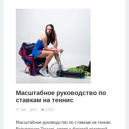
Масштабное руководство по
ставкам на теннис
0
1722
144
Масштабное руководство по ставкам на теннис
Вступление Теннис, спорт с богатой историей