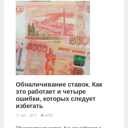
Обналичивание ставок. Как
это работает и четыре
ошибки, которых следует
избегать
0
4205
162
Обналичивание ставок. Как это работает и