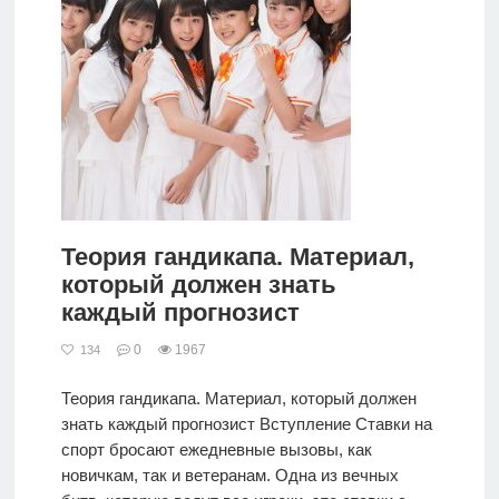
Теория гандикапа. Материал,
который должен знать
каждый прогнозист
0
1967
134
Теория гандикапа. Материал, который должен
знать каждый прогнозист Вступление Ставки на
спорт бросают ежедневные вызовы, как
новичкам, так и ветеранам. Одна из вечных