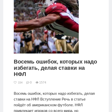
Восемь ошибок, которых надо
избегать, делая ставки на
НФЛ
0
1574
154
Восемь ошибок, которых надо избегать, делая
ставки на НФЛ Вступление Речь в статье
пойдёт об американском футболе. НФЛ
привлекает игроков со всего мира, но