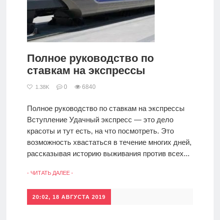
Полное руководство по
ставкам на экспрессы
0
6840
1.38K
Полное руководство по ставкам на экспрессы
Вступление Удачный экспресс — это дело
красоты и тут есть, на что посмотреть. Это
возможность хвастаться в течение многих дней,
рассказывая историю выживания против всех...
- ЧИТАТЬ ДАЛЕЕ -
20:02, 18 АВГУСТА 2019