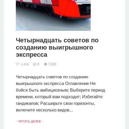
Четырнадцать советов по
созданию выигрышного
экспресса
0
7166
1.41K
Четырнадцать советов по созданию
выигрышного экспресса Оглавление Не
бойся быть амбициозным; Выберите период
времени, который вам подходит; Избегайте
гандикапов; Расширьте свои горизонты,
включите несколько видов...
- ЧИТАТЬ ДАЛЕЕ -