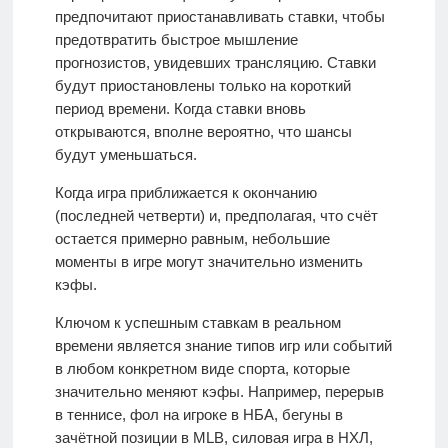
предпочитают приостанавливать ставки, чтобы
предотвратить быстрое мышление
прогнозистов, увидевших трансляцию. Ставки
будут приостановлены только на короткий
период времени. Когда ставки вновь
открываются, вполне вероятно, что шансы
будут уменьшаться.
Когда игра приближается к окончанию
(последней четверти) и, предполагая, что счёт
остается примерно равным, небольшие
моменты в игре могут значительно изменить
кэфы.
Ключом к успешным ставкам в реальном
времени является знание типов игр или событий
в любом конкретном виде спорта, которые
значительно меняют кэфы. Например, перерыв
в теннисе, фол на игроке в НБА, бегуны в
зачётной позиции в MLB, силовая игра в НХЛ,