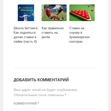
Школа беттинга.
Как правильно
Ставки на
Как подняться,
ставить на
снукер в
делая ставки в
регби
букмекерских
лайве (часть 4)
конторах
ДОБАВИТЬ КОММЕНТАРИЙ
Ваш адрес email не будет опубликован.
Обязательные поля помечены
*
КОММЕНТАРИЙ
*