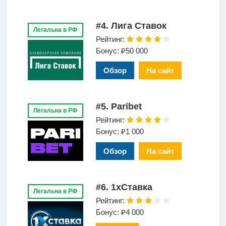
#4. Лига Ставок
Легальна в РФ
Рейтинг:
Бонус: ₽50 000
Обзор
На сайт
#5. Paribet
Легальна в РФ
Рейтинг:
Бонус: ₽1 000
Обзор
На сайт
#6. 1xСтавка
Легальна в РФ
Рейтинг:
Бонус: ₽4 000