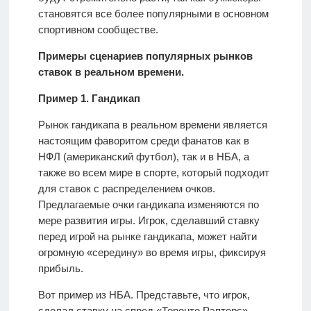
становятся все более популярными в основном
спортивном сообществе.
Примеры сценариев популярных рынков
ставок в реальном времени.
Пример 1. Гандикап
Рынок гандикапа в реальном времени является
настоящим фаворитом среди фанатов как в
НФЛ (американский футбол), так и в НБА, а
также во всем мире в спорте, который подходит
для ставок с распределением очков.
Предлагаемые очки гандикапа изменяются по
мере развития игры. Игрок, сделавший ставку
перед игрой на рынке гандикапа, может найти
огромную «середину» во время игры, фиксируя
прибыль.
Вот пример из НБА. Представьте, что игрок,
сделал ставку на спред «Торонто Рэпторс»