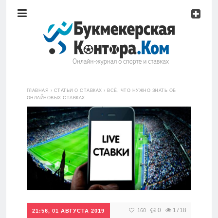
Рейтинг
букмекерских
контор
Обзоры
букмекеров
Главная
ГЛАВНАЯ
›
СТАТЬИ О СТАВКАХ
›
ВСЁ, ЧТО НУЖНО ЗНАТЬ ОБ
Стратегии
ОНЛАЙНОВЫХ СТАВКАХ
ставок
Рейтинг
букмекерских
Школа
контор
Прогнозы
Обзоры
букмекеров
Мисс
0
1718
160
21:56, 01 АВГУСТА 2019