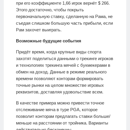
при его коэффициенте 1,66 игрок вернёт $ 266.
Этого достаточно, чтобы покрыть
первоначальную ставку, сделанную на Рама, не
съедая слишком большую часть прибыли, если
Рам захочет выиграть.
Возможные будущие события
Придёт время, когда крупные виды спорта
захотят поделиться данными о трекинге игроков
и технологиях трекинга мячей с букмекерами в
обмен на доход. Данные в режиме реального
времени позволяют конторам формировать
точные рынки на целом множестве игровых
реквизитов, доставляя удовольствие всем.
В качестве примера можно привести точное
отслеживание мяча в туре PGA, которое
позволит конторам предлагать ставки больше/
меньше на расстоянии от тройника. Варианты
действительно бесконечны.