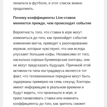
пенальти в футболе, и этот список можно
продолжить.
Почему коэффициенты Live-ставок
меняются прежде, чем происходит событие
Вероятность того, что ставки в игре могут
измениться до того, как произойдет событие
изменения матча, приведет к разочарованию
игроков, которые чувствуют, что они всегда
упускают большие кэфы. Независимо от того,
насколько хороши букмекерские конторы, они
не могут предсказать будущее. Причиной этой
активности типа нострадамуса является тот
факт, что телевизионные передачи могут быть
задержаны примерно на семь секунд. Конторы
имеют информацию в реальном времени и
будут видеть, что произошло в игре, и
приостанавливать ставки или изменять
коэффициенты до того, как зритель сможет