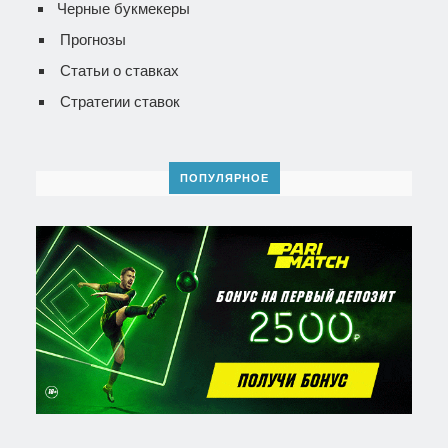
Черные букмекеры
Прогнозы
Статьи о ставках
Стратегии ставок
ПОПУЛЯРНОЕ