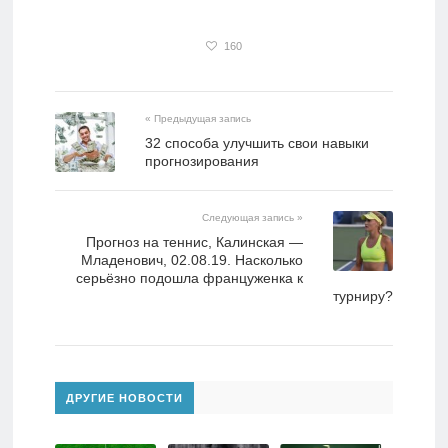
160
« Предыдущая запись
32 способа улучшить свои навыки
прогнозирования
Следующая запись »
Прогноз на теннис, Калинская —
Младенович, 02.08.19. Насколько
серьёзно подошла француженка к
турниру?
ДРУГИЕ НОВОСТИ