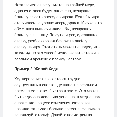
Независимо от результата, по крайней мере,
одна из ставок будет оплачена, возвращая
большую часть расходов игрока. Если бы игра
окончилась на уровне «коридора» в 10 очков, то
обе ставки выплачивались бы, возвращая
большую выплату. По сути, игрок, сделавший
ставку, разблокировал без риска двойную
ставку на игру. Этот стиль может не подходить
каждому, но это способ использовать ставки в
реальном времени с преимуществом.
Пример 2. Живой Хедж
Хеджирование живых ставок трудно
осуществить в спорте, где шансы в реальном
времени меняются быстро и часто. Это может
быть сделано довольно успешно, в медленном
спорте, где процесс изменения кэфов, как
правило, занимает больше времени. Например,
используйте гольф. Давайте посмотрим на