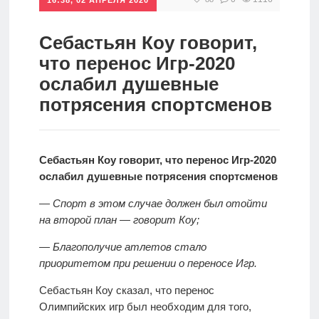
спорт
Стратегии
ставок
Себастьян Коу говорит,
Новости
что перенос Игр-2020
Школа
ослабил душевные
потрясения спортсменов
Прогнозы
Себастьян Коу говорит, что перенос Игр-2020
Мисс
ослабил душевные потрясения спортсменов
спорт
— Спорт в этом случае должен был отойти
на второй план — говорит Коу;
Новости
— Благополучие атлетов стало
приоритетом при решении о переносе Игр.
Себастьян Коу сказал, что перенос
Олимпийских игр был необходим для того,