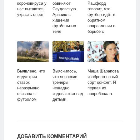
короновируса у
обвиняют
Рашфорд
нас пытаются
Саудовскую
говорит, что
украсть спорт
Аравию в
футбол идёт в
хищении
обратном
футбольных
направлении в
теле
борьбе с
трансляций
расизмом
Выявлено, что
Выяснилось,
Маша Шарапова
индустрия
что японские
изобрела новый
ставок
тренеры
сорт конфет. И
неразрывно
нещадно
первая их
связана с
издеваются над
попробовала
футболом
детьми
ДОБАВИТЬ КОММЕНТАРИЙ