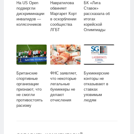
На US Open
Навратилова
БК «Лига
подвергли
обвиняет
Ставок»
дискриминации
Маргарет Корт
рассказала об
инвалидов —
в оскорблении
итогах
колясочников
сообщества
корейской
ЛГБТ
Олимпиады
Британские
ФНС заявляет,
Букмекерские
спортивные
что некоторые
конторы не
организации
легальные
отказывают в
признают, что
букмекеры не
ставках
не смогли
делают
уязвимым
противостоять
отчисления
людям
расизму