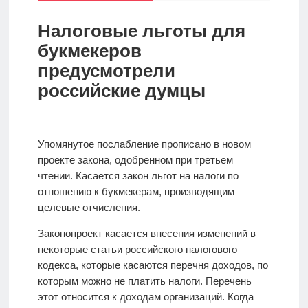
спорт
Стратегии
ставок
Налоговые льготы для
букмекеров
Новости
предусмотрели
Школа
российские думцы
Прогнозы
Упомянутое послабление прописано в новом
проекте закона, одобренном при третьем
Мисс
чтении. Касается закон льгот на налоги по
спорт
отношению к букмекерам, производящим
целевые отчисления.
Новости
Законопроект касается внесения изменений в
некоторые статьи российского налогового
кодекса, которые касаются перечня доходов, по
которым можно не платить налоги. Перечень
этот относится к доходам организаций. Когда