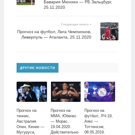
Бавария Мюнхен — РБ Зальцбург,
25.11.2020
Следующая запись »
Прогноз на футбол, Лига Чемпионов,
Ливерпуль — Аталанта, 25.11.2020
ДРУГИЕ НОВОСТИ
Прогноз на
Прогноз на
Прогноз на
теннис,
ММА, Юбенкс
футбол, ЛЧ-19,
Австралия
— Морас,
Аякс —
Опен, Кенин —
19.04.2020.
Тоттенхэм,
Мугуруса,
Действительно
08.05.2019.