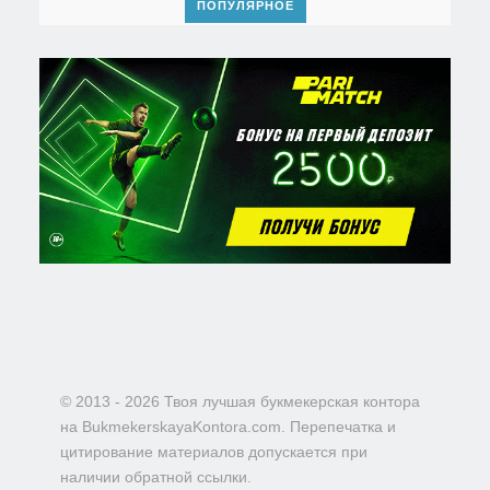
ПОПУЛЯРНОЕ
© 2013 - 2026 Твоя лучшая букмекерская контора
на BukmekerskayaKontora.com. Перепечатка и
цитирование материалов допускается при
наличии обратной ссылки.