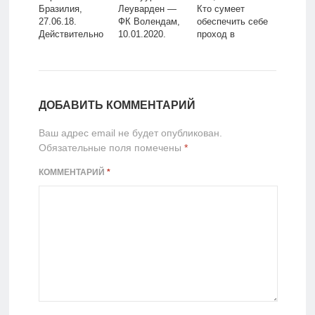
Бразилия,
Леуварден —
Кто сумеет
27.06.18.
ФК Волендам,
обеспечить себе
Действительно
10.01.2020.
проход в
ли бразильцы
Покажут ли
полуфинал?
вышли на
команды
чемпионский
высокую
график?
результативност
ь
ДОБАВИТЬ КОММЕНТАРИЙ
Ваш адрес email не будет опубликован.
Обязательные поля помечены
*
КОММЕНТАРИЙ
*