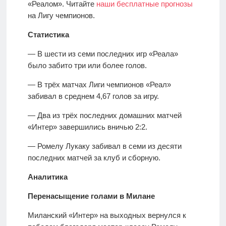
«Реалом». Читайте
наши бесплатные прогнозы
на Лигу чемпионов.
Статистика
— В шести из семи последних игр «Реала»
было забито три или более голов.
— В трёх матчах Лиги чемпионов «Реал»
забивал в среднем 4,67 голов за игру.
— Два из трёх последних домашних матчей
«Интер» завершились вничью 2:2.
— Ромелу Лукаку забивал в семи из десяти
последних матчей за клуб и сборную.
Аналитика
Перенасыщение голами в Милане
Миланский «Интер» на выходных вернулся к