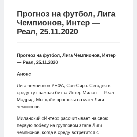
спорт
Стратегии
ставок
Прогноз на футбол, Лига
Чемпионов, Интер —
Новости
Реал, 25.11.2020
Школа
Прогнозы
Прогноз на футбол, Лига Чемпионов, Интер
— Реал, 25.11.2020
Мисс
Анонс
спорт
Лига чемпионов УЕФА, Сан-Сиро. Сегодня в
среду тут важная битва Интер Милан — Реал
Новости
Мадрид. Мы даём прогнозы на матч Лиги
чемпионов.
Миланский «Интер» рассчитывает на свою
первую победу на групповом этапе Лиги
чемпионов, когда в среду встретится с