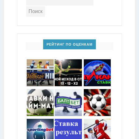
РЕЙТИНГ ПО ОЦЕНКАМ