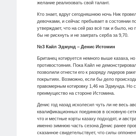
желание реализовать свой талант.
Кто знает, вдруг сегодняшнюю ночь Ник провел
девочками, и сейчас пребывает в состоянии п
утверждает, что на сей раз всё так и было, н
бы не рискнуть и не заиграть серба за 9,70.
№3 Кайл Эдмунд – Денис Истомин
Британец котируется немного выше казаха, но
противостояния. Пока Кайл не демонстрирова
позволили отнести его к разряду лидеров раке
покрытиях. Возможно, если бы дело происход
правомерным котировку 1,46 на Эдмунда. Но се
преимущество на стороне Истомина.
Денис год назад исколесил чуть ли не весь ав
квалификационных поединков в основную сетк
что и местные корты казаху подходят, и австр
именно зимнюю часть сезона Денис ранее пров
сказанное свидетельствует, что силы оппонен