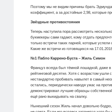
Поэтому мы не видим причины брать Эдмунда з
коэффициент, а за достойные 2,98, которые п
Звёздные противостояния
Теперь наступила пора рассмотреть несколько
букмекеры сами гадают, кому отдать предпочте
только встречи таких парней, которые успели 
Какие же встречи из готовящихся на 17.01.20
№1 Пабло Каррено-Буста – Жиль Симон
Француз всегда был тёмной лошадкой, даже в 
рейтинговой десятке. Хотя с возрастом ушли с
нестандартно пробивать навылет в самый нео
остались, периодически наводя ужас на проти
демонстрировал лучшие образцы собственной 
ещё рано выкидывать на свалку.
Нынешний сезон Жиль начал довольно бодро, з
не спета. Если его всплеск затянется хотя бы