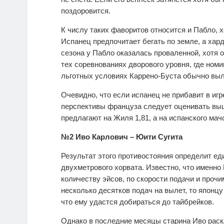
поздоровится.
К числу таких фаворитов относится и Пабло, 
Испанец предпочитает бегать по земле, а хар
сезона у Пабло оказалась проваленной, хотя 
тех соревнованиях дворового уровня, где номи
льготных условиях Каррено-Буста обычно выле
Очевидно, что если испанец не прибавит в игре
перспективы француза следует оценивать вы
предлагают на Жиля 1,81, а на испанского мач
№2 Иво Карлович – Юити Сугита
Результат этого противостояния определит ед
двухметрового хорвата. Известно, что именно
количеству эйсов, по скорости подачи и проч
несколько десятков подач на вылет, то японцу
что ему удастся добираться до тайбрейков.
Однако в последние месяцы старина Иво раск