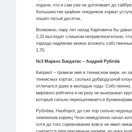
подачи, что и сам уже не дотягивает до тайбр
большинстве крайних поединков хорват уступи
пошёл пятый десяток.
Возможно, пару лет назад Карловича бы давали
2,31 выглядят слишком непривлекательно, что
гораздо надёжнее можно вложить собственные 
1,70.
№3 Маркос Багдатис – Андрей Рублёв
Киприот – громкое имя в теннисном мире, но 
теннисных кортах, сколько добродушной кло
отличался даже в молодые годы. Собственно, 
мирового рейтинга и ни разу не выигрывал кру
который сильно переоценивается букмекерами
Рублёва. Наоборот, до сих пор сильно недоо
чемпионов кореец Чхон немедленно начал коти
хотя до того соревнования вовсе не имел ника
считается перспективным парнем, но пока ещ