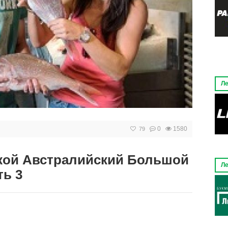
Ле
0
1580
79
ской Австралийский Большой
Ле
ть 3