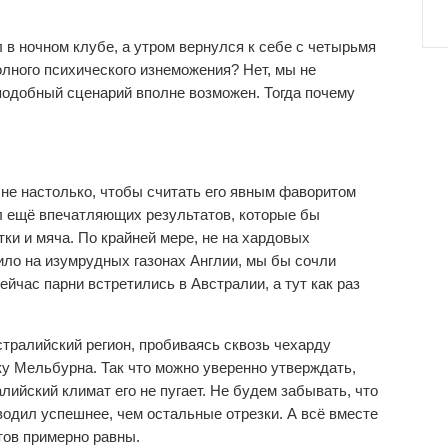
 в ночном клубе, а утром вернулся к себе с четырьмя
олного психического изнеможения? Нет, мы не
о подобный сценарий вполне возможен. Тогда почему
 не настолько, чтобы считать его явным фаворитом
л ещё впечатляющих результатов, которые бы
тки и мяча. По крайней мере, не на хардовых
ило на изумрудных газонах Англии, мы бы сочли
йчас парни встретились в Австралии, а тут как раз
стралийский регион, пробиваясь сквозь чехарду
у Мельбурна. Так что можно уверенно утверждать,
алийский климат его не пугает. Не будем забывать, что
одил успешнее, чем остальные отрезки. А всё вместе
тов примерно равны.