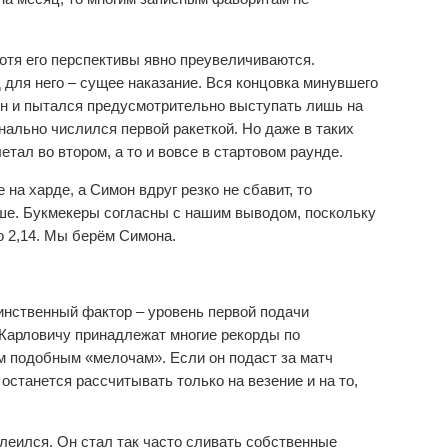
хотя его перспективы явно преувеличиваются.
д для него – сущее наказание. Вся концовка минувшего
он и пытался предусмотрительно выступать лишь на
нально числился первой ракеткой. Но даже в таких
тал во втором, а то и вовсе в стартовом раунде.
 на харде, а Симон вдруг резко не сбавит, то
ше. Букмекеры согласны с нашим выводом, поскольку
о 2,14. Мы берём Симона.
инственный фактор – уровень первой подачи
 Карловичу принадлежат многие рекорды по
им подобным «мелочам». Если он подаст за матч
 останется рассчитывать только на везение и на то,
леился. Он стал так часто сливать собственные