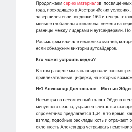
Продолжаем
серию материало
в, посвящённы
года, проходящего в Австралийских условиях
завершился свои поединки 1/64 и теперь готов
меньше глобального кидалова, нежели на перв
разницы между лидерами и аутсайдерами. Но 
Рассмотрим вначале несколько матчей, которы
если обнаружим виктории аутсайдеров.
Кто может устроить кедло?
В этом разделе мы запланировали рассмотреть
привлекательные циферки, на которых возмож
№1 Александр Долгополов – Мэттью Эбде
Несмотря на несомненный талант Эбдена и его
минувшего сезона, украинец считается фавор
опрометчиво предлагается 1,34, в то время, ка
взгляд, подобные расклады хоть и отражают р
склонность Александра устраивать немотивир