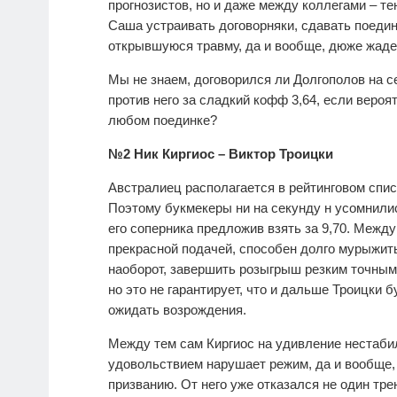
прогнозистов, но и даже между коллегами – те
Саша устраивать договорняки, сдавать поедин
открывшуюся травму, да и вообще, дюже жаден
Мы не знаем, договорился ли Долгополов на се
против него за сладкий кофф 3,64, если вероя
любом поединке?
№2 Ник Киргиос – Виктор Троицки
Австралиец располагается в рейтинговом спис
Поэтому букмекеры ни на секунду н усомнилис
его соперника предложив взять за 9,70. Между 
прекрасной подачей, способен долго мурыжить
наоборот, завершить розыгрыш резким точны
но это не гарантирует, что и дальше Троицки 
ожидать возрождения.
Между тем сам Киргиос на удивление нестабил
удовольствием нарушает режим, да и вообще,
призванию. От него уже отказался не один тр