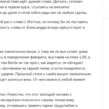
ннисистами идёт дурная слава. Дескать, склонен
ки в первом круге, ссылаясь на внезапно
 до денег и готов пойти ради них на любую сделку.
й раз о сливе с Мэттью, но почему бы не поставить
тность слива от Александра всегда присутствует в
ке значительно выше, к тому же он выступает дома.
ь в определении фаворита, выставив на Ника 1,09, а
тем Витёк не так прост, как видится, он обладает
 противника на задней линии, а если понадобится,
м ударом. Прошлый сезон у серба вышел провальным,
будет катиться вниз. От него можно в любой момент
ен. Известно, что этот молодой человек с
 несерьёзно относится к своему теннисному
енер, отчаявшись привить парню трудолюбие и