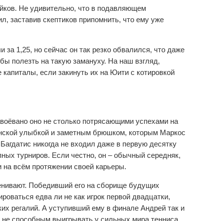
ейков. Не удивительно, что в подавляющем
л, заставив скептиков припомнить, что ему уже
 за 1,25, но сейчас он так резко обвалился, что даже
бы полезть на такую замануху. На наш взгляд,
капиталы, если закинуть их на Юити с котировкой
завоёвано оно не столько потрясающими успехами на
унской улыбкой и заметным брюшком, которым Маркос
Багдатис никогда не входил даже в первую десятку
пных турниров. Если честно, он – обычный середняк,
 на всём протяжении своей карьеры.
ценивают. Победивший его на сборище будущих
роваться едва ли не как игрок первой двадцатки,
ких регалий. А уступивший ему в финале Андрей так и
ё не способным выигрывать у сильных мира тенниса.