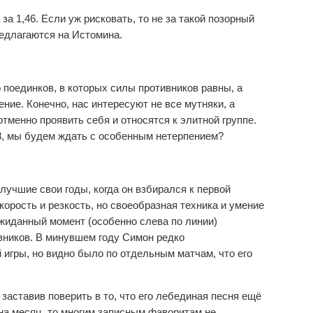
а 1,46. Если уж рисковать, то не за такой позорный
редлагаются на Истомина.
 поединков, в которых силы противников равны, а
ние. Конечно, нас интересуют не все мутняки, а
отменно проявить себя и относятся к элитной группе.
18, мы будем ждать с особенным нетерпением?
лучшие свои годы, когда он взбирался к первой
корость и резкость, но своеобразная техника и умение
жиданный момент (особенно слева по линии)
вников. В минувшем году Симон редко
игры, но видно было по отдельным матчам, что его
аставив поверить в то, что его лебединая песня ещё
 на месяц, то многим записным фаворитам не