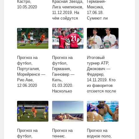
Кастро,
Красная Звезда,
Германия-
10.05.2020
Лига чемпионов,
Мексика,
11.12.2019. На
17.06.18.
чём сойдутся
Сумеют ли
аутсайдеры?
мексиканцы
оказать
достойное
сопротивление
чемпионам?
Прогноз на
Прогноз на
Итоговый
футбол,
футбол,
турнир АТР,
Португалия,
Германия,
Джокович —
Морейренсе —
Ганновер —
Федерер,
Рио Аве,
Киль,
14.11.2019. Кто
12.06.2020
01.03.2020.
из фаворитов
Насколько
отсеется после
велики шансы
очной ставки?
гостей
Прогноз на
Прогноз на
Прогноз на
футбол,
теннис.
водное поло,