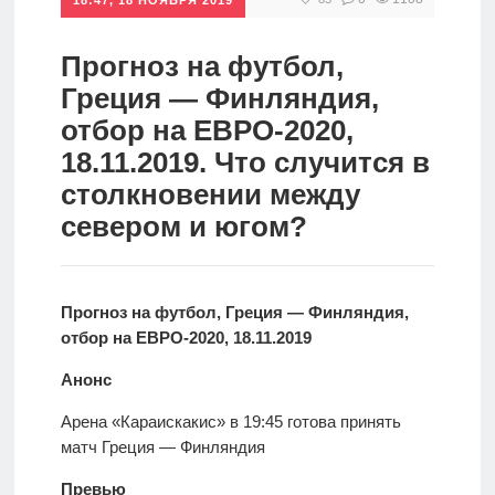
спорт
Стратегии
ставок
Прогноз на футбол,
Новости
Греция — Финляндия,
Школа
отбор на ЕВРО-2020,
18.11.2019. Что случится в
Прогнозы
столкновении между
севером и югом?
Мисс
спорт
Прогноз на футбол, Греция — Финляндия,
отбор на ЕВРО-2020, 18.11.2019
Новости
Анонс
Арена «Караискакис» в 19:45 готова принять
матч Греция — Финляндия
Превью