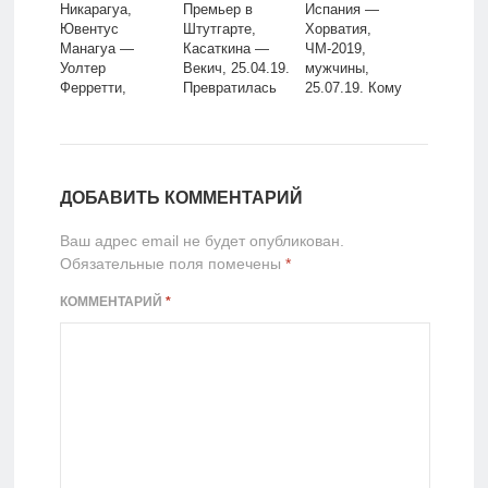
Никарагуа,
Премьер в
Испания —
Ювентус
Штутгарте,
Хорватия,
Манагуа —
Касаткина —
ЧМ-2019,
Уолтер
Векич, 25.04.19.
мужчины,
Ферретти,
Превратилась
25.07.19. Кому
26.03.2020
ли Дарья в себя
улыбнётся
прежнюю?
удача в
полуфинале?
ДОБАВИТЬ КОММЕНТАРИЙ
Ваш адрес email не будет опубликован.
Обязательные поля помечены
*
КОММЕНТАРИЙ
*