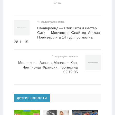
67
« Предыдущая запись
Сандерленд — Сток Сити и Лестер
Сити — Манчестер Юнайтед, Англия
Премьер лига 14 тур, прогноз на
28.11.15
Следующая запись »
Монпелье – Аяччо и Монако – Кан,
Чемпионат Франции, прогноз на
02.12.05
ДРУГИЕ НОВОСТИ