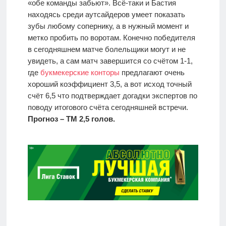
«обе команды забьют». Всё-таки и Бастия
находясь среди аутсайдеров умеет показать
зубы любому сопернику, а в нужный момент и
метко пробить по воротам. Конечно победителя
в сегодняшнем матче болельщики могут и не
увидеть, а сам матч завершится со счётом 1-1,
где
букмекерские конторы
предлагают очень
хороший коэффициент 3,5, а вот исход точный
счёт 6,5 что подтверждает догадки экспертов по
поводу итогового счёта сегодняшней встречи.
Прогноз – ТМ 2,5 голов.