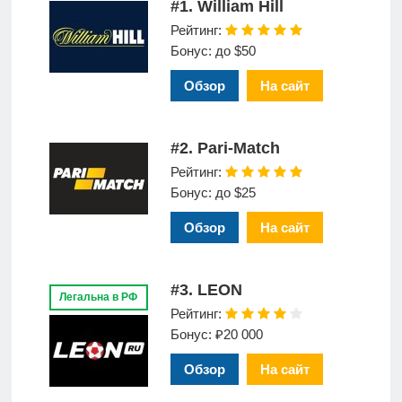
#1. William Hill
Рейтинг:
Бонус: до $50
Обзор
На сайт
#2. Pari-Match
Рейтинг:
Бонус: до $25
Обзор
На сайт
#3. LEON
Легальна в РФ
Рейтинг:
Бонус: ₽20 000
Обзор
На сайт