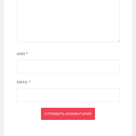
ИМЯ
*
EMAIL
*