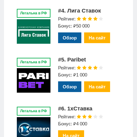
#4. Лига Ставок
Легальна в РФ
Рейтинг:
Бонус: ₽50 000
Обзор
На сайт
#5. Paribet
Легальна в РФ
Рейтинг:
Бонус: ₽1 000
Обзор
На сайт
#6. 1xСтавка
Легальна в РФ
Рейтинг:
Бонус: ₽4 000
На сайт