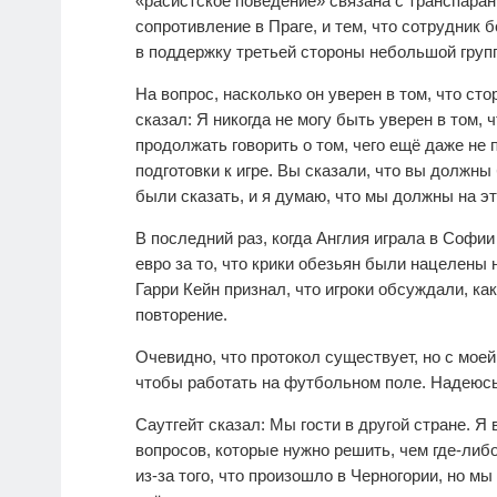
«расистское поведение» связана с транспара
сопротивление в Праге, и тем, что сотрудник
в поддержку третьей стороны небольшой груп
На вопрос, насколько он уверен в том, что ст
сказал: Я никогда не могу быть уверен в том,
продолжать говорить о том, чего ещё даже не
подготовки к игре. Вы сказали, что вы должны
были сказать, и я думаю, что мы должны на э
В последний раз, когда Англия играла в Софии
евро за то, что крики обезьян были нацелены
Гарри Кейн признал, что игроки обсуждали, ка
повторение.
Очевидно, что протокол существует, но с моей 
чтобы работать на футбольном поле. Надеюсь,
Саутгейт сказал: Мы гости в другой стране. Я 
вопросов, которые нужно решить, чем где-ли
из-за того, что произошло в Черногории, но м