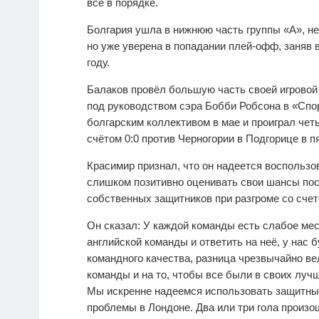
всё в порядке.
Болгария ушла в нижнюю часть группы «А», не
но уже уверена в попадании плей-офф, заняв 
году.
Балаков провёл большую часть своей игровой
под руководством сэра Бобби Робсона в «Спор
болгарским коллективом в мае и проиграл чет
счётом 0:0 против Черногории в Подгорице в п
Красимир признал, что он надеется воспользо
слишком позитивно оценивать свои шансы пос
собственных защитников при разгроме со счет
Он сказал: У каждой команды есть слабое ме
английской команды и ответить на неё, у нас 
командного качества, разница чрезвычайно ве
команды и на то, чтобы все были в своих луч
Мы искренне надеемся использовать защитные
проблемы в Лондоне. Два или три гола произо