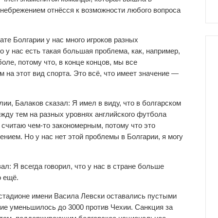
енебрежением отнёсся к возможности любого вопроса
ате Болгарии у нас много игроков разных
о у нас есть такая большая проблема, как, например,
оле, потому что, в конце концов, мы все
 на этот вид спорта. Это всё, что имеет значение —
ии, Балаков сказал: Я имел в виду, что в болгарском
ежду тем на разных уровнях английского футбола
 считаю чем-то закономерным, потому что это
нием. Но у нас нет этой проблемы в Болгарии, я могу
ал: Я всегда говорил, что у нас в стране больше
о ещё.
 стадионе имени Васила Левски оставались пустыми
ние уменьшилось до 3000 против Чехии. Санкция за