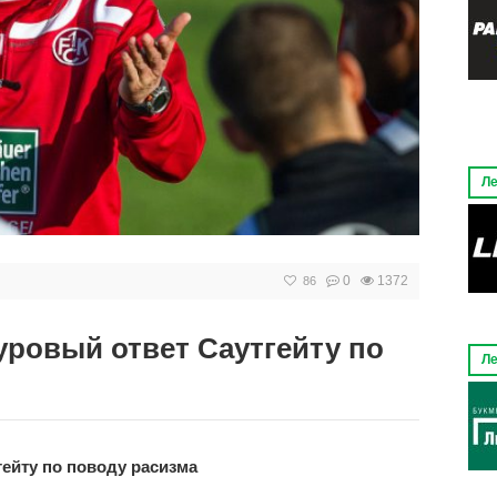
Ле
0
1372
86
уровый ответ Саутгейту по
Ле
ейту по поводу расизма