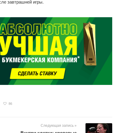
сле завтрашней игры.
86
Следующая запись »
Внутри клетки: кровавые