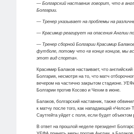
— Болгарский наставник говорит, что в англ
Болгарии.
— Тренер указывает на проблемы на различн
— Красимир реагирует на опасения Англии по
— Тренер сборной Болгарии Красимир Балако
футболе, потому что «в конце концов, мы вс
этот вид спорта».
Красимир Балаков настаивает, что английски
Болгария, несмотря на то, что матч отборочно
вечером на частично закрытом стадионе. УЕФ
Болгарии против Косово и Чехии в июне.
Балаков, болгарский наставник, также обвини
к матчу после того, как нападающий «Челси» 
Саутгейта уйдет с поля, если будет объектом 
В ответ на прошлой неделе президент Болгар
УЕФА принять меры против Англии, а Балаков