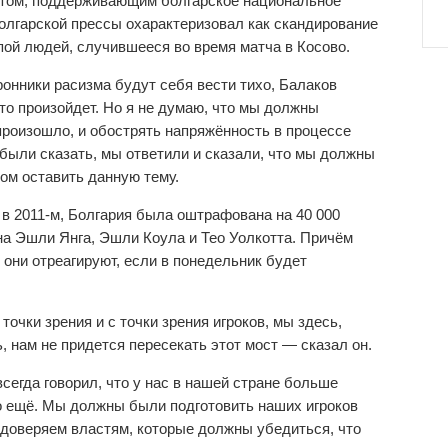
нтом, поддерживающим болгарское национальное
 болгарской прессы охарактеризовал как скандирование
пой людей, случившееся во время матча в Косово.
оронники расизма будут себя вести тихо, Балаков
 что произойдет. Но я не думаю, что мы должны
 произошло, и обострять напряжённость в процессе
 были сказать, мы ответили и сказали, что мы должны
том оставить данную тему.
 в 2011-м, Болгария была оштрафована на 40 000
 на Эшли Янга, Эшли Коула и Тео Уолкотта. Причём
к они отреагируют, если в понедельник будет
точки зрения и с точки зрения игроков, мы здесь,
 нам не придется пересекать этот мост — сказал он.
всегда говорил, что у нас в нашей стране больше
бо ещё. Мы должны были подготовить наших игроков
ы доверяем властям, которые должны убедиться, что