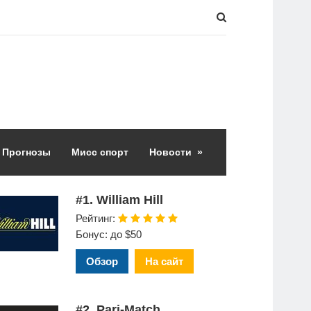
Прогнозы
Мисс спорт
Новости
»
#1. William Hill
Рейтинг:
Бонус: до $50
Обзор
На сайт
#2. Pari-Match