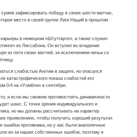
 сумев зафиксировать победу в своих шести матчах,
второе место в своей группе Лиги Наций в прошлом
 карьеры в немецком «Штутгарте», а также служил
тинге» из Лиссабона. Он вступил во владение
ыре из пяти своих матчей, за исключением ничьи со
ятницу.
ваться слабостью Англии в защите, но опасался
ле катастрофического показа слабостей его
ом 0:4 на «Уэмбли» в сентябре.
сто, и если мы сможем противостоять динамичности
будет шанс. С точки зрения индивидуального и
лика, но мы должны рассчитывать на характер
ших проявлениях, чтобы получить хороший результат.
 ошибки противника, но у нас были аналогичные
шли из-за наших собственных ошибок, поэтому я