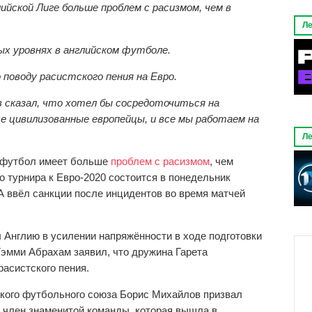
ийской Лиге больше проблем с расизмом, чем в
Ле
ых уровнях в английском футболе.
 поводу расистского пения на Евро.
в сказал, что хотел бы сосредоточиться на
е цивилизованные европейцы, и все мы работаем на
Ле
й футбол имеет больше
проблем с расизмом
, чем
го турнира к Евро-2020 состоится в понедельник
А ввёл санкции после инцидентов во время матчей
л Англию в усилении напряжённости в ходе подготовки
Тэмми Абрахам заявил, что дружина Гарета
расистского пения.
ского футбольного союза Борис Михайлов призвал
, член знаменитой команды, которая вышла в