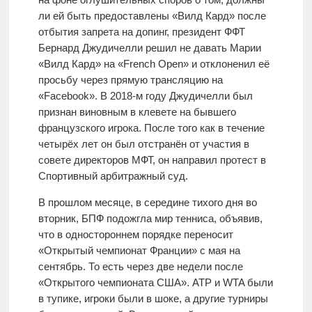
ли ей быть предоставлены «Вилд Кард» после
отбытия запрета на допинг, президент ФФТ
Бернард Джудичелли решил не давать Марии
«Вилд Кард» на «French Open» и отклоненил её
просьбу через прямую трансляцию на
«Facebook». В 2018-м году Джудичелли был
признан виновным в клевете на бывшего
французского игрока. После того как в течение
четырёх лет он был отстранён от участия в
совете директоров МФТ, он направил протест в
Спортивный арбитражный суд.
В прошлом месяце, в середине тихого дня во
вторник, БПФ подожгла мир тенниса, объявив,
что в одностороннем порядке переносит
«Открытый чемпионат Франции» с мая на
сентябрь. То есть через две недели после
«Открытого чемпионата США». ATP и WTA были
в тупике, игроки были в шоке, а другие турниры