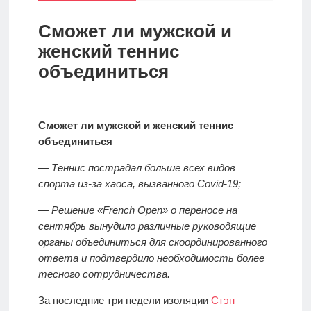
спорт
Стратегии
ставок
Сможет ли мужской и
женский теннис
Новости
объединиться
Школа
Прогнозы
Сможет ли мужской и женский теннис
объединиться
Мисс
— Теннис пострадал больше всех видов
спорт
спорта из-за хаоса, вызванного Covid-19;
— Решение «French Open» о переносе на
Новости
сентябрь вынудило различные руководящие
органы объединиться для скоординированного
ответа и подтвердило необходимость более
тесного сотрудничества.
За последние три недели изоляции
Стэн