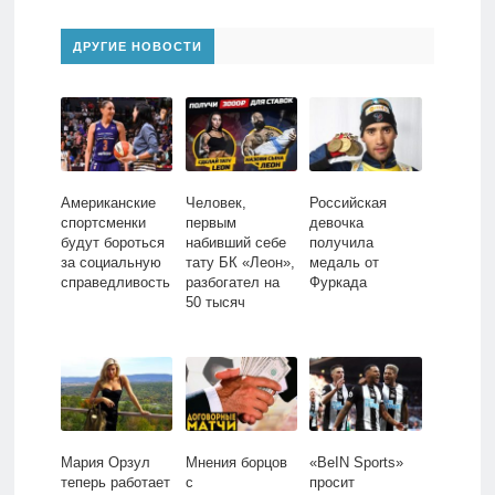
ДРУГИЕ НОВОСТИ
Американские
Человек,
Российская
спортсменки
первым
девочка
будут бороться
набивший себе
получила
за социальную
тату БК «Леон»,
медаль от
справедливость
разбогател на
Фуркада
50 тысяч
Мария Орзул
Мнения борцов
«BeIN Sports»
теперь работает
с
просит