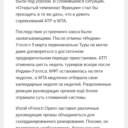
были под угрозой. В сложившейся ситуации,
«Открытый чемпионат Франции» стал бы
проходить в те же даты, что и девять
соревнований ATP и WTA.
Последствия устроенного хаоса были
захватывающими. После отмены «Индиан-
Уэллс» 9 марта первоначально Туры не могли
даже договориться о достаточном
предварительном периоде приостановки. АТП
отменила шесть недель турниров вскоре после
Индиан-Уэллса. МФТ остановилась на пяти
неделях, и WTA медленно отбирала свои
календарные неделя за неделей. Разрозненные
реакции руководящих органов ещё более
отражали суть сломанной системы.
Изгой «French Open» заставил различные
руководящие органы объединиться для
скоординированного реагирования. Похоже, он
подтвердил необходимость более тесного