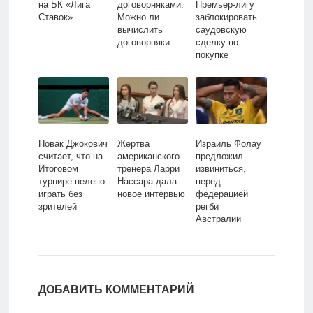
на БК «Лига
договорняками.
Премьер-лигу
Ставок»
Можно ли
заблокировать
вычислить
саудовскую
договорняки
сделку по
покупке
«Ньюкасла»
Новак Джокович
Жертва
Израиль Фолау
считает, что на
американского
предложил
Итоговом
тренера Ларри
извиниться,
турнире нелепо
Нассара дала
перед
играть без
новое интервью
федерацией
зрителей
регби
Австралии
ДОБАВИТЬ КОММЕНТАРИЙ