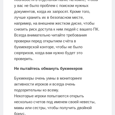
у вас не было проблем с поиском нужных
документов, когда их запросят. Кроме того,
лучше хранить их в безопасном месте,
например, на внешнем жестком диске, чтобы
снизить риск доступа к ним людей с вашего ПК.
Всегда внимательно читайте требования
проверки перед открытием счёта в
букмекерской конторе, чтобы не было
сюрпризов, когда вам нужно будет это
проверить.
Не пытайтесь обмануть букмекеров
Букмекеры очень умны в мониторинге
активности игроков и всегда очень
подозрительны ко всему.
Некоторые игроки попытаются открыть
несколько счетов под именем своей невесты,
мамы или сестры, чтобы получить двойной
бонус.