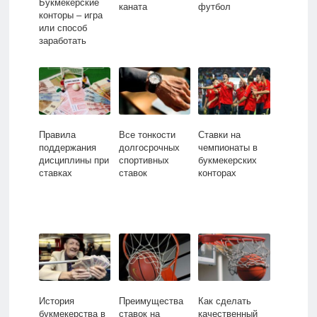
Букмекерские
каната
футбол
конторы – игра
или способ
заработать
Правила
Все тонкости
Ставки на
поддержания
долгосрочных
чемпионаты в
дисциплины при
спортивных
букмекерских
ставках
ставок
конторах
История
Преимущества
Как сделать
букмекерства в
ставок на
качественный