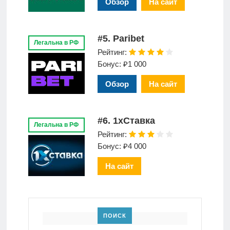
Обзор
На сайт
#5. Paribet
Легальна в РФ
Рейтинг:
Бонус: ₽1 000
Обзор
На сайт
#6. 1xСтавка
Легальна в РФ
Рейтинг:
Бонус: ₽4 000
На сайт
ПОИСК