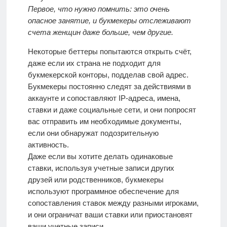
Первое, что нужно помнить: это очень
опасное занятие, и букмекеры отслеживают
счета женщин даже больше, чем другие.
Некоторые беттеры попытаются открыть счёт,
даже если их страна не подходит для
букмекерской конторы, подделав свой адрес.
Букмекеры постоянно следят за действиями в
аккаунте и сопоставляют IP-адреса, имена,
ставки и даже социальные сети, и они попросят
вас отправить им необходимые документы,
если они обнаружат подозрительную
активность.
Даже если вы хотите делать одинаковые
ставки, используя учетные записи других
друзей или родственников, букмекеры
используют программное обеспечение для
сопоставления ставок между разными игроками,
и они ограничат ваши ставки или приостановят
ваши учетные записи.