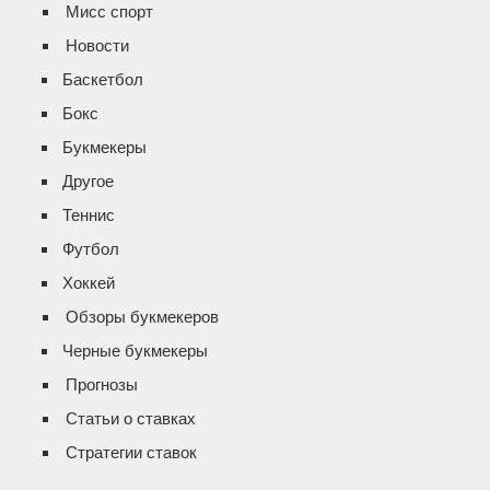
Мисс спорт
Новости
Баскетбол
Бокс
Букмекеры
Другое
Теннис
Футбол
Хоккей
Обзоры букмекеров
Черные букмекеры
Прогнозы
Статьи о ставках
Стратегии ставок