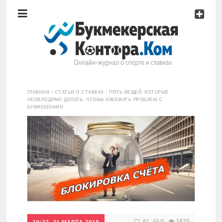
Рейтинг
букмекерских
контор
Обзоры
букмекеров
Главная
ГЛАВНАЯ
›
СТАТЬИ О СТАВКАХ
›
ПЯТЬ ВЕЩЕЙ, КОТОРЫЕ
Стратегии
НЕОБХОДИМО ДЕЛАТЬ, ЧТОБЫ ИЗБЕЖАТЬ ПРОБЛЕМ С
БУКМЕКЕРАМИ
ставок
Рейтинг
букмекерских
Школа
контор
Прогнозы
Обзоры
букмекеров
Мисс
0
1875
87
19:27, 21 МАРТА 2019