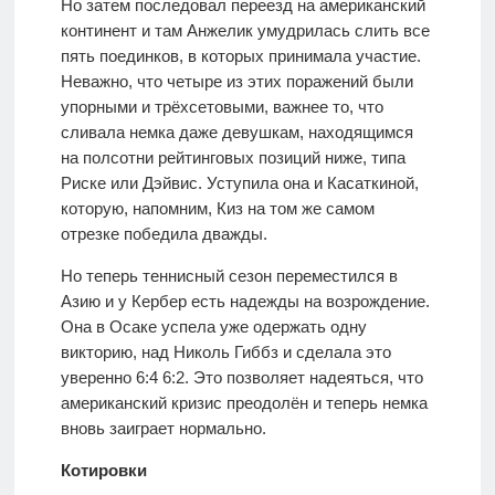
Но затем последовал переезд на американский
континент и там Анжелик умудрилась слить все
пять поединков, в которых принимала участие.
Неважно, что четыре из этих поражений были
упорными и трёхсетовыми, важнее то, что
сливала немка даже девушкам, находящимся
на полсотни рейтинговых позиций ниже, типа
Риске или Дэйвис. Уступила она и Касаткиной,
которую, напомним, Киз на том же самом
отрезке победила дважды.
Но теперь теннисный сезон переместился в
Азию и у Кербер есть надежды на возрождение.
Она в Осаке успела уже одержать одну
викторию, над Николь Гиббз и сделала это
уверенно 6:4 6:2. Это позволяет надеяться, что
американский кризис преодолён и теперь немка
вновь заиграет нормально.
Котировки