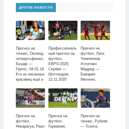
ДРУГИЕ НОВОСТИ
Прогноз на
Профессиональ
Прогноз на
теннис, Окленд,
ный прогноз на
футбол, Лига
четвертьфинал,
футбол,
Чемпионов,
Бушар —
ЕВРО-2020,
Атлетико
Гергес, 04.01.19.
Сербия —
Мадрид —
Кто из писанных
Шотландия,
Бавария
красавиц ещё и
12.11.2020
Мюнхен,
в теннис умеет
01.12.2020
играть?
Прогноз на
Прогноз на
Прогноз на
футбол,
футбол,
теннис, Рублёв
Никарагуа, Реал
Германия,
— Тсонга,