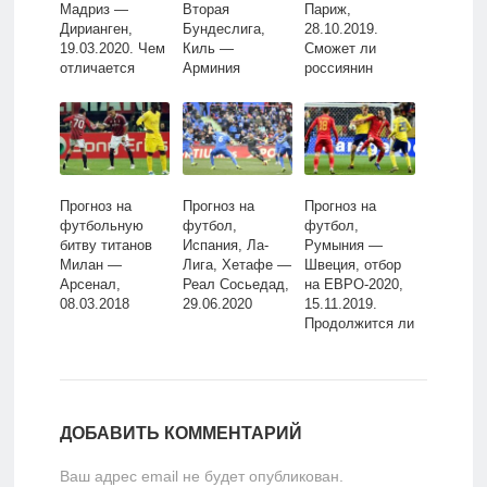
Мадриз —
Вторая
Париж,
Дирианген,
Бундеслига,
28.10.2019.
19.03.2020. Чем
Киль —
Сможет ли
отличается
Арминия
россиянин
Мадрид от
Билефельд,
огорчить
Мадриза?
30.05.2020
французских
болельщиков?
Прогноз на
Прогноз на
Прогноз на
футбольную
футбол,
футбол,
битву титанов
Испания, Ла-
Румыния —
Милан —
Лига, Хетафе —
Швеция, отбор
Арсенал,
Реал Сосьедад,
на ЕВРО-2020,
08.03.2018
29.06.2020
15.11.2019.
Продолжится ли
падение
румынской
дружины?
ДОБАВИТЬ КОММЕНТАРИЙ
Ваш адрес email не будет опубликован.