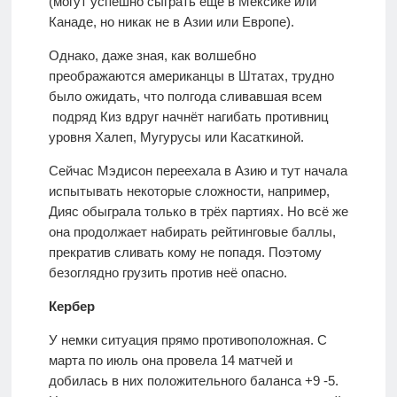
(могут успешно сыграть ещё в Мексике или
Канаде, но никак не в Азии или Европе).
Однако, даже зная, как волшебно
преображаются американцы в Штатах, трудно
было ожидать, что полгода сливавшая всем
подряд Киз вдруг начнёт нагибать противниц
уровня Халеп, Мугурусы или Касаткиной.
Сейчас Мэдисон переехала в Азию и тут начала
испытывать некоторые сложности, например,
Дияс обыграла только в трёх партиях. Но всё же
она продолжает набирать рейтинговые баллы,
прекратив сливать кому не попадя. Поэтому
безоглядно грузить против неё опасно.
Кербер
У немки ситуация прямо противоположная. С
марта по июль она провела 14 матчей и
добилась в них положительного баланса +9 -5.