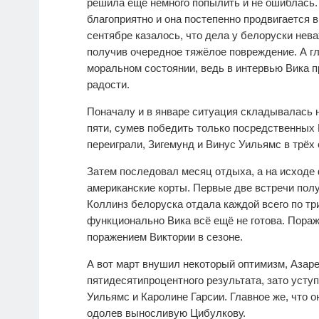
решила ещё немного попылить и не ошиблась
благоприятно и она постепенно продвигается 
сентябре казалось, что дела у белоруски нев
получив очередное тяжёлое повреждение. А гл
моральном состоянии, ведь в интервью Вика п
радости.
Поначалу и в январе ситуация складывалась н
пяти, сумев победить только посредственных
переиграли, Зигемунд и Винус Уильямс в трёх с
Затем последовал месяц отдыха, а на исходе
американские корты. Первые две встречи пол
Коллинз белоруска отдала каждой всего по три
функционально Вика всё ещё не готова. Пораж
поражением Виктории в сезоне.
А вот март внушил некоторый оптимизм, Азаре
пятидесятипроцентного результата, зато усту
Уильямс и Каролине Гарсии. Главное же, что о
одолев выносливую Цибулкову.