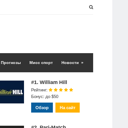
Прогнозы
Мисс спорт
Новости
»
#1. William Hill
Рейтинг:
Бонус: до $50
Обзор
На сайт
#2. Pari-Match