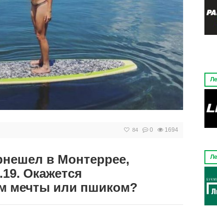
Ле
0
1694
84
рнешел в Монтеррее,
Ле
.19. Окажется
м мечты или пшиком?