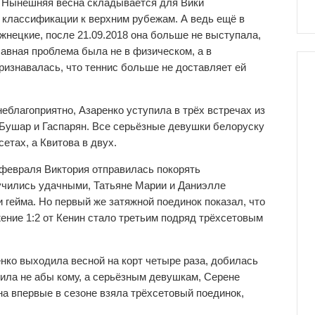
. Нынешняя весна складывается для Вики
в классификации к верхним рубежам. А ведь ещё в
ажнецкие, после 21.09.2018 она больше не выступала,
авная проблема была не в физическом, а в
ризнавалась, что теннис больше не доставляет ей
еблагоприятно, Азаренко уступила в трёх встречах из
 Бушар и Гаспарян. Все серьёзные девушки белоруску
етах, а Квитова в двух.
 февраля Виктория отправилась покорять
учились удачными, Татьяне Марии и Даниэлле
 гейма. Но первый же затяжной поединок показал, что
ение 1:2 от Кенин стало третьим подряд трёхсетовым
нко выходила весной на корт четыре раза, добилась
пила не абы кому, а серьёзным девушкам, Серене
на впервые в сезоне взяла трёхсетовый поединок,