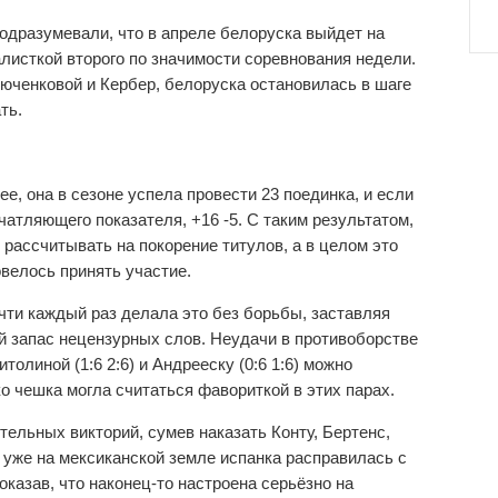
подразумевали, что в апреле белоруска выйдет на
листкой второго по значимости соревнования недели.
юченковой и Кербер, белоруска остановилась в шаге
ть.
е, она в сезоне успела провести 23 поединка, и если
чатляющего показателя, +16 -5. С таким результатом,
рассчитывать на покорение титулов, а в целом это
овелось принять участие.
чти каждый раз делала это без борьбы, заставляя
й запас нецензурных слов. Неудачи в противоборстве
итолиной (1:6 2:6) и Андрееску (0:6 1:6) можно
о чешка могла считаться фавориткой в этих парах.
ельных викторий, сумев наказать Конту, Бертенс,
 уже на мексиканской земле испанка расправилась с
казав, что наконец-то настроена серьёзно на