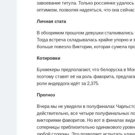
завоевание титула. Только россиянке удалось
оптимизм, позволяя надеяться, что она сейча
Личная стата
В обозримом прошлом девушки сталкивались т
Тогда встреча складывалась крайне упорно и
больше повезло Виктории, которая сумела пр
Котировки
Букмекеры предполагают, что белоруска в Мо
поэтому ставят её на роль фаворита, предлага
роли андердога идёт за 2,375.
Прогноз
Вчера мы не увидели в полуфиналах Чарльсто
действительно, все четыре полуфинальных по
викториями фаворитов. Но вот в финалах види
соперницы приблизительно одинакового уровн
любой стороны. Это позволяет испытать удач