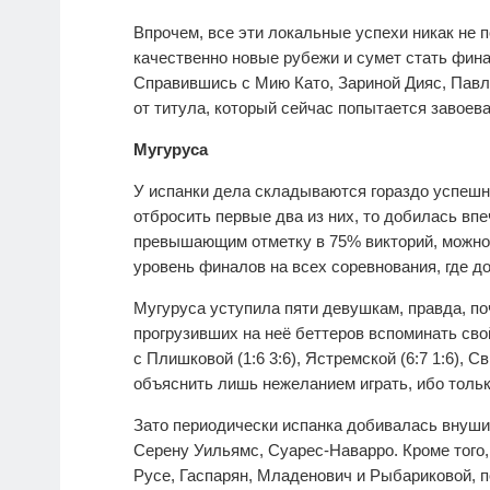
Впрочем, все эти локальные успехи никак не 
качественно новые рубежи и сумет стать фина
Справившись с Мию Като, Зариной Дияс, Павл
от титула, который сейчас попытается завоева
Мугуруса
У испанки дела складываются гораздо успешне
отбросить первые два из них, то добилась впе
превышающим отметку в 75% викторий, можно 
уровень финалов на всех соревнования, где д
Мугуруса уступила пяти девушкам, правда, по
прогрузивших на неё беттеров вспоминать сво
с Плишковой (1:6 3:6), Ястремской (6:7 1:6), Св
объяснить лишь нежеланием играть, ибо тольк
Зато периодически испанка добивалась внушит
Серену Уильямс, Суарес-Наварро. Кроме того,
Русе, Гаспарян, Младенович и Рыбариковой, по