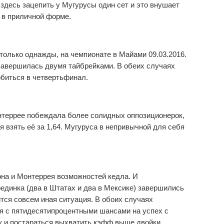
 здесь зацепить у Мугурусы один сет и это внушает
с в приличной форме.
олько однажды, на чемпионате в Майами 09.03.2016.
 завершилась двумя тайбрейками. В обеих случаях
обиться в четвертьфинал.
нтеррее побеждала более солидных оппозиционерок,
я взять её за 1,64. Мугуруса в непривычной для себя
на и Монтеррея возможностей кедла. И
единка (два в Штатах и два в Мексике) завершились
тся совсем иная ситуация. В обоих случаях
я с пятидесятипроцентными шансами на успех с
у и постараться выхватить кэфф выше двойки.