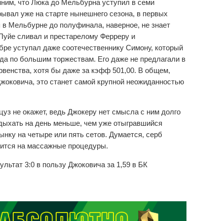
им, что Люка до Мельбурна уступил в семи
ывал уже на старте нынешнего сезона, в первых
я в Мельбурне до полуфинала, наверное, не знает
 Пуйе сливал и престарелому Ферреру и
бре уступал даже соотечественнику Симону, который
 да по большим торжествам. Его даже не предлагали в
венства, хотя бы даже за кэфф 501,00. В общем,
Джоковича, это станет самой крупной неожиданностью
уз не окажет, ведь Джокеру нет смысла с ним долго
тдыхать на день меньше, чем уже отыгравшийся
ынку на четыре или пять сетов. Думается, серб
вится на массажные процедуры.
льтат 3:0 в пользу Джоковича за 1,59 в БК