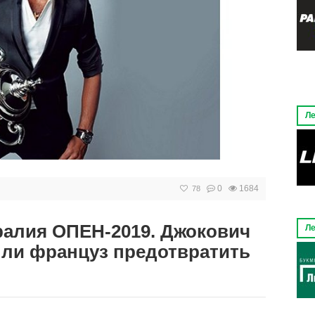
Ле
0
1684
78
тралия ОПЕН-2019. Джокович
Ле
т ли француз предотвратить