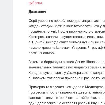
рубрики
.
Джокович
Серб уверенно прошёл всю дистанцию, хотя е
каждой стадии. Можно констатировать, что у 
прошёлся по ней. После прогулочного стартов
Крюгером, начались существенные испытания,
с Тцонгой, некогда считавшимся чуть ли не к
немало крови на Шлемах. Уверенный триумф 3:
прежних ошибок.
Затем на баррикады вышел Денис Шаповалов,
значительных талантов последнего времени, н
Канадец сумел взять у Джокера сет, но когда 
с Новаком, тот слегка прибавил и разнёс конку
Примерно та же участь ожидала и Медведева
прогресса и постучавшегося в двери главной 
зацепить только второй сет на тайбрейке, а в
один-два брейка, не оставляя россиянину шан