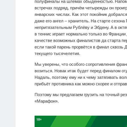
полуфиналы на шлемах обыденностью. Напомн
встречах подряд, причём четырежды он проигр
январских числах. Как этот покойник добралс
даже его ангел – хранитель. На старте сезона
непритязательным Рублёву и Эбдену. А в октя
в теннис играет нормально только во Франции
качестве возможных финалистов да старта пер
если такой парень прорвётся в финал сквозь 
текущего тысячелетия.
Мы уверены, что особого сопротивления франц
возиться. Новак итак будет перед финалом о
Надаль, поэтому ему ни к чему затягивать вол
прибьёт противника как можно скорее и отпра
Поэтому мы предлагаем грузить на точный резу
«Марафон».