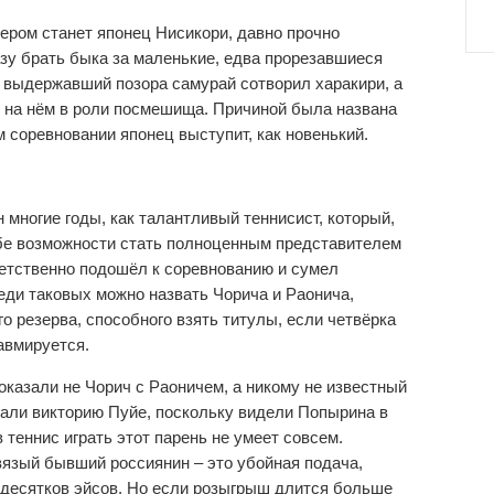
ром станет японец Нисикори, давно прочно
зу брать быка за маленькие, едва прорезавшиеся
не выдержавший позора самурай сотворил харакири, а
ся на нём в роли посмешища. Причиной была названа
 соревновании японец выступит, как новенький.
 многие годы, как талантливый теннисист, который,
себе возможности стать полноценным представителем
ветственно подошёл к соревнованию и сумел
еди таковых можно назвать Чорича и Раонича,
о резерва, способного взять титулы, если четвёрка
авмируется.
казали не Чорич с Раоничем, а никому не известный
али викторию Пуйе, поскольку видели Попырина в
в теннис играть этот парень не умеет совсем.
язый бывший россиянин – это убойная подача,
 десятков эйсов. Но если розыгрыш длится больше