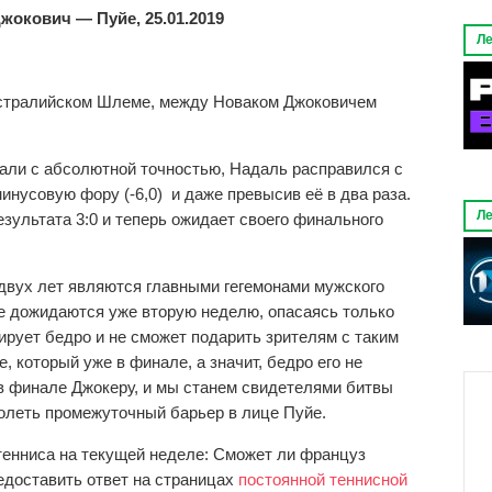
жокович — Пуйе, 25.01.2019
Ле
Австралийском Шлеме, между Новаком Джоковичем
вали с абсолютной точностью, Надаль расправился с
инусовую фору (-6,0) и даже превысив её в два раза.
Ле
зультата 3:0 и теперь ожидает своего финального
двух лет являются главными гегемонами мужского
е дожидаются уже вторую неделю, опасаясь только
ирует бедро и не сможет подарить зрителям с таким
 который уже в финале, а значит, бедро его не
 в финале Джокеру, и мы станем свидетелями битвы
долеть промежуточный барьер в лице Пуйе.
тенниса на текущей неделе: Сможет ли француз
доставить ответ на страницах
постоянной теннисной