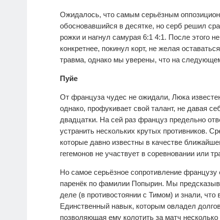
Ожидалось, что самым серьёзным оппозиционе
обосновавшийся в десятке, но серб решил сра
рожки и нагнул самурая 6:1 4:1. После этого 
конкретнее, покинул корт, не желая оставать
травма, однако мы уверены, что на следующем
Пуйе
От француза чудес не ожидали, Люка известен
однако, профукивает свой талант, не давая 
двадцатки. На сей раз француз предельно от
устранить нескольких крутых противников. Ср
которые давно известны в качестве ближайшег
гегемонов не участвует в соревновании или тр
Но самое серьёзное сопротивление французу о
паренёк по фамилии Попырин. Мы предсказыв
деле (в противостоянии с Тимом) и знали, что 
Единственный навык, которым овладел долгов
позволяющая ему колотить за матч несколько