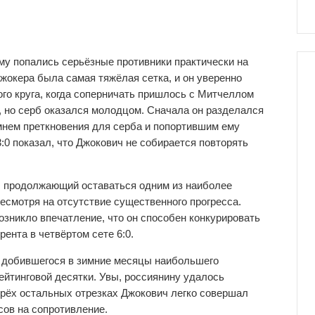
му попались серьёзные противники практически на
Джокера была самая тяжёлая сетка, и он уверенно
ого круга, когда соперничать пришлось с Митчеллом
 но серб оказался молодцом. Сначала он разделался
амнем преткновения для серба и попортившим ему
0 показал, что Джокович не собирается повторять
 продолжающий оставаться одним из наиболее
есмотря на отсутствие существенного прогресса.
возникло впечатление, что он способен конкурировать
рента в четвёртом сете 6:0.
, добившегося в зимние месяцы наибольшего
рейтинговой десятки. Увы, россиянину удалось
 трёх остальных отрезках Джокович легко совершал
сов на сопротивление.