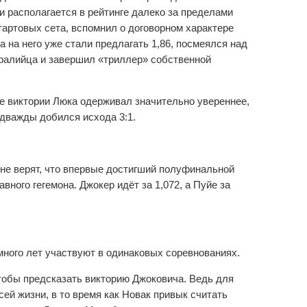
и располагается в рейтинге далеко за пределами
тартовых сета, вспомнил о договорном характере
а на него уже стали предлагать 1,86, посмеялся над
тралийца и завершил «триллер» собственной
ые виктории Люка одерживал значительно увереннее,
 дважды добился исхода 3:1.
е верят, что впервые достигший полуфинальной
ного гегемона. Джокер идёт за 1,072, а Пуйе за
много лет участвуют в одинаковых соревнованиях.
тобы предсказать викторию Джоковича. Ведь для
ей жизни, в то время как Новак привык считать