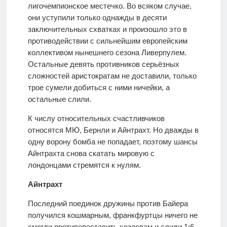
лигочемпионское местечко. Во всяком случае,
они уступили только однажды в десяти
заключительных схватках и произошло это в
противодействии с сильнейшим европейским
коллективом нынешнего сезона Ливерпулем.
Остальные девять противников серьёзных
сложностей аристократам не доставили, только
трое сумели добиться с ними ничейки, а
остальные слили.
К числу относительных счастливчиков
относятся МЮ, Бернли и Айнтрахт. Но дважды в
одну ворону бомба не попадает, поэтому шансы
Айнтрахта снова скатать мировую с
лондонцами стремятся к нулям.
Айнтрахт
Последний поединок дружины против Байера
получился кошмарным, франкфуртцы ничего не
смогли противопоставить хозяевам и слили 1:6.