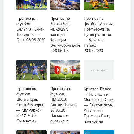
Прогноз на
Прогноз на
Прогноз на
футбол,
баскетбол,
футбол, Англия,
Бельгия, Синт-
ЧЕ-2019 у
Премьер-лига,
Трюиденс —
женщин,
Вулверхэмптон
Гент, 08.08.2020
Франция —
— Кристал
Великобритания
Пэлас,
, 06.06.19.
20.07.2020
Насколько
обоснованы
претензии
британок на
медали?
Прогноз на
Прогноз на
Кристал Пэлас
футбол,
футбол,
— Ньюкасл и
Шотландия,
ЧМ-2018.
Манчестер Сити
Святой Миррен
Англия-Тунис,
— Саутгемптое,
— Килмарнок,
18.06.18.
Англиская
29.12.2019.
Насколько
Премьер Лига,
Сумеют ли
англичане
прогноз на
гости прервать
готовы
28.11.15
серию неудач?
поддержать