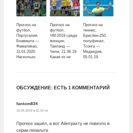
статус
футбольной
державы?
Прогноз на
Прогноз на
Прогноз на
футбол,
футбол,
теннис,
Португалия,
ЧМ-2019 среди
Брисбен-250,
Боавишта —
женщин,
полуфинал,
Фамаликао,
Таиланд —
Тсонга —
11.01.2020.
Чили, 21.06.19.
Медведев,
Насколько
Какая из не
05.01.19.
велико
умеющих играть
Продолжит ли
превосходство
сборных не
россиянин
гостей?
умеет играть
разносить
сильнее?
мастеров
подачи?
ОБСУЖДЕНИЕ: ЕСТЬ 1 КОММЕНТАРИЙ
fantom834
10.05.2019 в 11:14 пп
Прогноз зашёл, а вот Айнтрахту не повезло в
серии пенальти