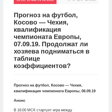
спорт
Стратегии
ставок
Прогноз на футбол,
Новости
Косово — Чехия,
Школа
квалификация
чемпионата Европы,
Прогнозы
07.09.19. Продолжат ли
хозяева подниматься в
таблице
Мисс
коэффициентов?
спорт
Новости
Прогноз на футбол, Косово — Чехия,
квалификация чемпионата Европы, 06.09.19
Анонс
В 16:00 МСК стартует игра между