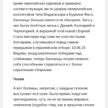
кроме европейских карликов и примерно
соответствующих им по уровню неевропейских
коллективов типа Мадагаскара и Буркина-Фасо,
балканцы больше никого и не обыграли. Зато у
них были почётные ничьи с Данией, Болгарией и
Черногорией. А вершиной этой новой сборной
стала виктория над теми же злосчастными
болгарами, случившаяся перед самым
перерывом в европейском отборе, 10.06.19.
Видимо, воодушевлённые победами над
слабаками, теперь балканцы почувствовали
себя способными справляться и с более
серьёзными сборными.
Чехия
А вот богемцы, напротив, с каждым сезоном
выступают всё хуже. Было время, когда они
претендовали, чуть ли не на звание мировых
чемпионов (подобно тому, как в прошлом сезоне