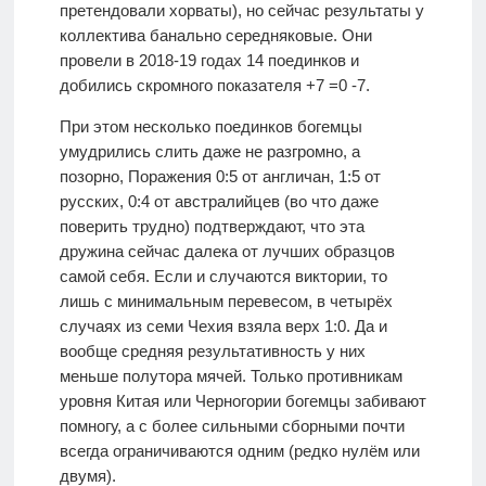
претендовали хорваты), но сейчас результаты у
коллектива банально середняковые. Они
провели в 2018-19 годах 14 поединков и
добились скромного показателя +7 =0 -7.
При этом несколько поединков богемцы
умудрились слить даже не разгромно, а
позорно, Поражения 0:5 от англичан, 1:5 от
русских, 0:4 от австралийцев (во что даже
поверить трудно) подтверждают, что эта
дружина сейчас далека от лучших образцов
самой себя. Если и случаются виктории, то
лишь с минимальным перевесом, в четырёх
случаях из семи Чехия взяла верх 1:0. Да и
вообще средняя результативность у них
меньше полутора мячей. Только противникам
уровня Китая или Черногории богемцы забивают
помногу, а с более сильными сборными почти
всегда ограничиваются одним (редко нулём или
двумя).