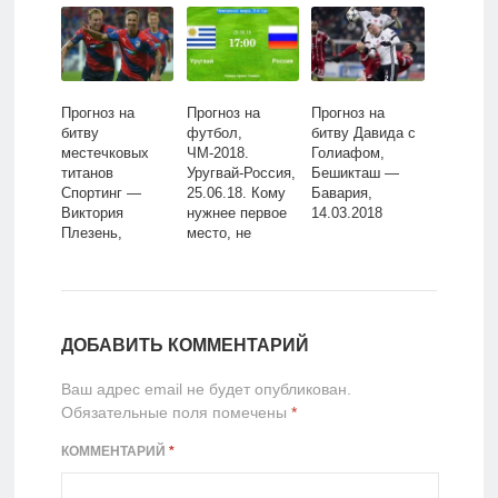
сказка
оправдать
скромного
статус
германского
центрального
коллектива?
поединка тура?
Прогноз на
Прогноз на
Прогноз на
битву
футбол,
битву Давида с
местечковых
ЧМ-2018.
Голиафом,
титанов
Уругвай-Россия,
Бешикташ —
Спортинг —
25.06.18. Кому
Бавария,
Виктория
нужнее первое
14.03.2018
Плезень,
место, не
08.03.2018
дающее никаких
бонусов?
ДОБАВИТЬ КОММЕНТАРИЙ
Ваш адрес email не будет опубликован.
Обязательные поля помечены
*
КОММЕНТАРИЙ
*