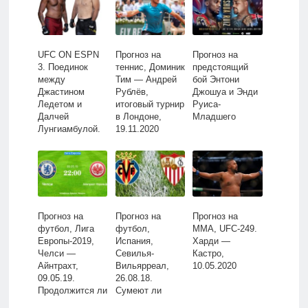
UFC ON ESPN
Прогноз на
Прогноз на
3. Поединок
теннис, Доминик
предстоящий
между
Тим — Андрей
бой Энтони
Джастином
Рублёв,
Джошуа и Энди
Ледетом и
итоговый турнир
Руиса-
Далчей
в Лондоне,
Младшего
Лунгиамбулой.
19.11.2020
Прогноз на бой
Прогноз на
Прогноз на
Прогноз на
футбол, Лига
футбол,
ММА, UFC-249.
Европы-2019,
Испания,
Харди —
Челси —
Севилья-
Кастро,
Айнтрахт,
Вильярреал,
10.05.2020
09.05.19.
26.08.18.
Продолжится ли
Сумеют ли
европейская
коллективы