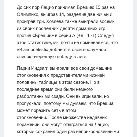
До сих пор Лацио принимал Брешию 19 раз на
Олимпико, выиграв 14, разделив две ничьи и
проиграв три. Хозяева также выиграли восемь
из своих последних десяти домашних игр
против «Брешии» в серии А (+8 =1 -1).Следуя
этой статистике, мы почти не сомневаемся, что
«Biancocelesti» добавят в свой послужной
список очередную победу в лиге.
Парни Индзаги выиграли все свои домашние
столкновения с представителями нижней
половины таблицы в этом сезоне. Но в
последнее время они были немного
разболтанными сзади. Они выигрывали, но
пропускали, поэтому мы думаем, что Брешиа
может поразить сеть в этом
столкновении. После множества недавних
поражений, они могут отыграться на Лацио,
который сохранил один раз неприкосновенными