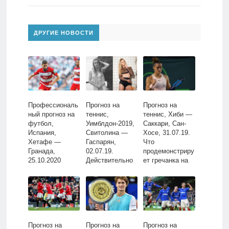
ДРУГИЕ НОВОСТИ
Профессиональ
Прогноз на
Прогноз на
ный прогноз на
теннис,
теннис, Хиби —
футбол,
Уимблдон-2019,
Саккари, Сан-
Испания,
Свитолина —
Хосе, 31.07.19.
Хетафе —
Гаспарян,
Что
Гранада,
02.07.19.
продемонстриру
25.10.2020
Действительно
ет гречанка на
ли фаворит
жёстком
чётко
покрытии?
определён?
Прогноз на
Прогноз на
Прогноз на