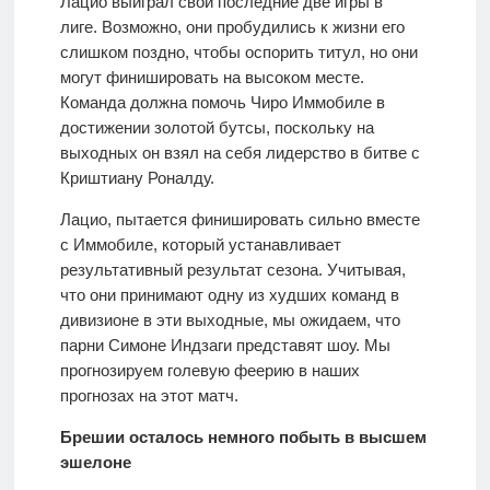
Лацио выиграл свои последние две игры в
лиге. Возможно, они пробудились к жизни его
слишком поздно, чтобы оспорить титул, но они
могут финишировать на высоком месте.
Команда должна помочь Чиро Иммобиле в
достижении золотой бутсы, поскольку на
выходных он взял на себя лидерство в битве с
Криштиану Роналду.
Лацио, пытается финишировать сильно вместе
с Иммобиле, который устанавливает
результативный результат сезона. Учитывая,
что они принимают одну из худших команд в
дивизионе в эти выходные, мы ожидаем, что
парни Симоне Индзаги представят шоу. Мы
прогнозируем голевую феерию в наших
прогнозах на этот матч.
Брешии осталось немного побыть в высшем
эшелоне