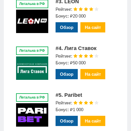
#3. LEON
Легальна в РФ
Рейтинг:
Бонус: ₽20 000
Обзор
На сайт
#4. Лига Ставок
Легальна в РФ
Рейтинг:
Бонус: ₽50 000
Обзор
На сайт
#5. Paribet
Легальна в РФ
Рейтинг:
Бонус: ₽1 000
Обзор
На сайт