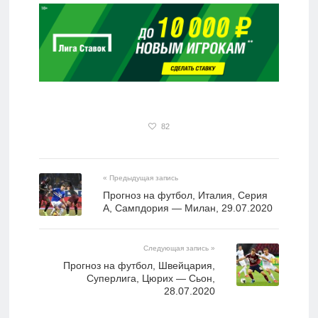
82
« Предыдущая запись
Прогноз на футбол, Италия, Серия
А, Сампдория — Милан, 29.07.2020
Следующая запись »
Прогноз на футбол, Швейцария,
Суперлига, Цюрих — Сьон,
28.07.2020