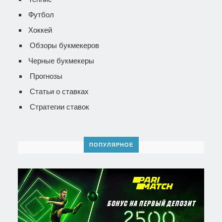
Футбол
Хоккей
Обзоры букмекеров
Черные букмекеры
Прогнозы
Статьи о ставках
Стратегии ставок
ПОПУЛЯРНОЕ