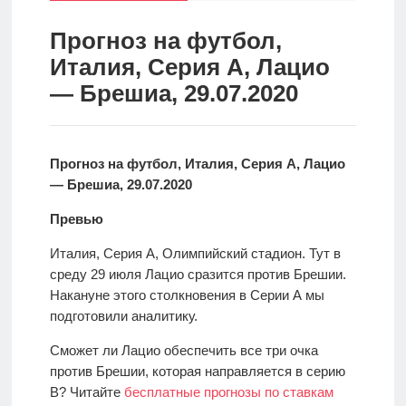
спорт
Стратегии
ставок
Прогноз на футбол,
Италия, Серия А, Лацио
Новости
— Брешиа, 29.07.2020
Школа
Прогнозы
Прогноз на футбол, Италия, Серия А, Лацио
— Брешиа, 29.07.2020
Мисс
Превью
спорт
Италия, Серия А, Олимпийский стадион. Тут в
среду 29 июля Лацио сразится против Брешии.
Новости
Накануне этого столкновения в Серии А мы
подготовили аналитику.
Сможет ли Лацио обеспечить все три очка
против Брешии, которая направляется в серию
B? Читайте
бесплатные прогнозы по ставкам