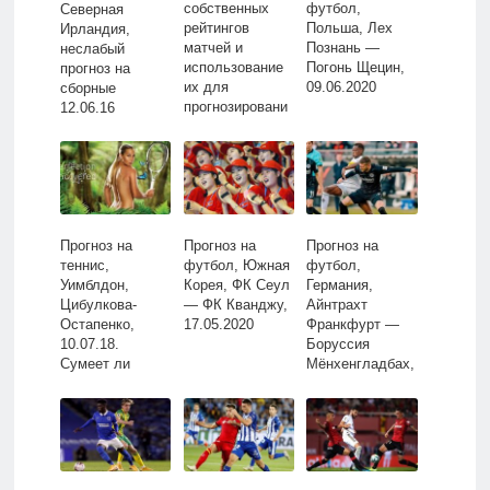
собственных
футбол,
Северная
рейтингов
Польша, Лех
Ирландия,
матчей и
Познань —
неслабый
использование
Погонь Щецин,
прогноз на
их для
09.06.2020
сборные
прогнозировани
12.06.16
я результатов
Прогноз на
Прогноз на
Прогноз на
теннис,
футбол, Южная
футбол,
Уимблдон,
Корея, ФК Сеул
Германия,
Цибулкова-
— ФК Кванджу,
Айнтрахт
Остапенко,
17.05.2020
Франкфурт —
10.07.18.
Боруссия
Сумеет ли
Мёнхенгладбах,
Цибулкова
16.05.2020
продолжить
шествие
навстречу
Уильямс?