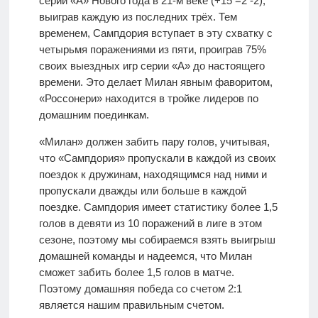
серии «А» Нового года в 21-м веке (+15 =2 -2),
выиграв каждую из последних трёх. Тем
временем, Сампдория вступает в эту схватку с
четырьмя поражениями из пяти, проиграв 75%
своих выездных игр серии «А» до настоящего
времени. Это делает Милан явным фаворитом,
«Россонери» находится в тройке лидеров по
домашним поединкам.
«Милан» должен забить пару голов, учитывая,
что «Сампдория» пропускали в каждой из своих
поездок к дружинам, находящимся над ними и
пропускали дважды или больше в каждой
поездке. Сампдория имеет статистику более 1,5
голов в девяти из 10 поражений в лиге в этом
сезоне, поэтому мы собираемся взять выигрыш
домашней команды и надеемся, что Милан
сможет забить более 1,5 голов в матче.
Поэтому домашняя победа со счетом 2:1
является нашим правильным счетом.