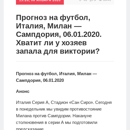
спорт
Стратегии
ставок
Прогноз на футбол,
Новости
Италия, Милан —
Школа
Сампдория, 06.01.2020.
Хватит ли у хозяев
Прогнозы
запала для виктории?
Мисс
Прогноз на футбол, Италия, Милан —
спорт
Сампдория, 06.01.2020
Анонс
Новости
Италия Серия А, Стадион «Сан Сиро». Сегодня
в понедельник мы увидим противостояние
Милана против Сампдории. Накануне
столкновения в серии А мы подготовили
предсказание.