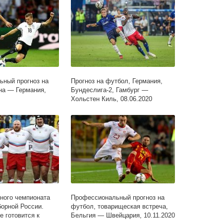
ный прогноз на
Прогноз на футбол, Германия,
на — Германия,
Бундеслига-2, Гамбург —
Хольстен Киль, 08.06.2020
ного чемпионата
Профессиональный прогноз на
борной России.
футбол, товарищеская встреча,
е готовится к
Бельгия — Швейцария, 10.11.2020