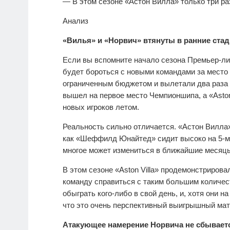
— В этом сезоне «Астон Вилла» только три р
Анализ
«Вилья» и «Норвич» втянуты в ранние ста
Если вы вспомните начало сезона Премьер-ли
будет бороться с новыми командами за место 
ограниченным бюджетом и вылетали два раза 
вышел на первое место Чемпионшипа, а «Aston
новых игроков летом.
Реальность сильно отличается. «Астон Вилла»
как «Шеффилд Юнайтед» сидит высоко на 5-м м
многое может измениться в ближайшие месяц
В этом сезоне «Aston Villa» продемонстрирова
команду справиться с таким большим количест
обыграть кого-либо в свой день, и, хотя они н
что это очень перспективный выигрышный мат
Атакующее намерение Норвича не сбывает