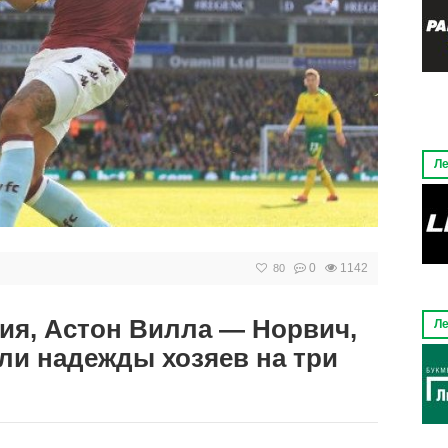
Ле
0
1142
80
лия, Астон Вилла — Норвич,
Ле
 ли надежды хозяев на три