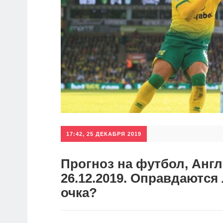
17:42, 25 ДЕКАБРЯ 2019
Прогноз на футбол, Анг
26.12.2019. Оправдаются
очка?