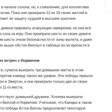
в начале сезона, но, к сожалению, для коллектива
атам. Пока они проиграли 12 из 18 своих матчей в
елают их защиту худшей в высшем эшелоне.
 демонстрировать атакующие намерения, но они всё
 гола за игру. Они проиграли шесть из своих девяти
им шесть очков безопасности от зоны вылета, и даже
их выше «Астон Виллы» в таблице из-за пропасти в
х встреч с Норвичем
ти, сумела выиграть три домашних матча в этом
 против команд такого же уровня. Эти победы пришли
он и Эвертон, и они проиграли только две из своих
 11-го места.
иятствует домашней дружине. Хозяева выиграли
н Виллой и Норвичем. Учитывая, что Канары в таком
 что победа Астон Виллы предполагает некоторую