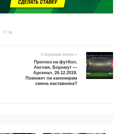
80
Следующая запись »
Прогноз на футбол,
Англия, Борнмут —
Арсенал, 26.12.2019.
Поможет ли канонирам
смена наставника?