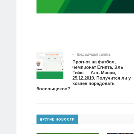
« Предыдущая запись
Прогноз на футбол,
чемпионат Египта, Эль
Гейш — Аль Масри,
25.12.2019. Получится ли у
хозяев порадовать
болельщиков?
ДРУГИЕ НОВОСТИ