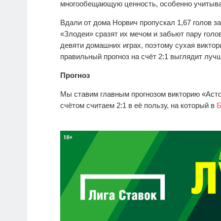
многообещающую ценность, особенно учитывая
Вдали от дома Норвич пропускал 1,67 голов за
«Злодеи» сразят их мечом и забьют пару голов
девяти домашних играх, поэтому сухая виктор
правильный прогноз на счёт 2:1 выглядит луч
Прогноз
Мы ставим главным прогнозом викторию «Асто
счётом считаем 2:1 в её пользу, на который в
Б