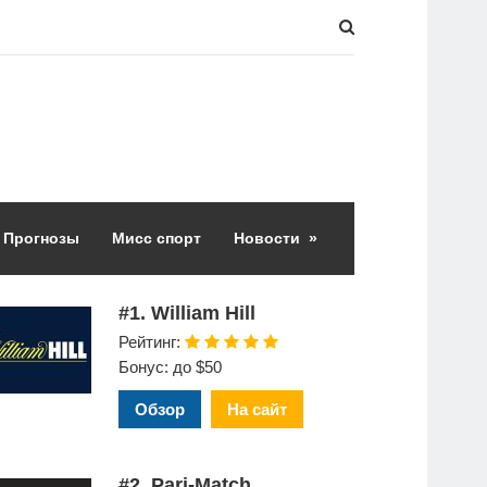
Прогнозы
Мисс спорт
Новости
»
#1. William Hill
Рейтинг:
Бонус: до $50
Обзор
На сайт
#2. Pari-Match