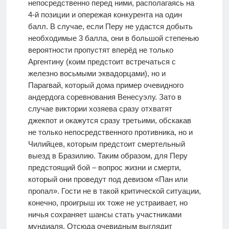
непосредственно перед ними, располагаясь на
4-й позиции и опережая конкурента на один
балл. В случае, если Перу не удастся добыть
необходимые 3 балла, они в большой степенью
вероятности пропустят вперёд не только
Аргентину (коим предстоит встречаться с
железно восьмыми эквадорцами), но и
Парагвай, который дома пример очевидного
андердога соревнования Венесуэлу. Зато в
случае виктории хозяева сразу отхватят
джекпот и окажутся сразу третьими, обскакав
не только непосредственного противника, но и
Чилийцев, которым предстоит смертельный
выезд в Бразилию. Таким образом, для Перу
предстоящий бой – вопрос жизни и смерти,
который они проведут под девизом «Пан или
пропал». Гости не в такой критической ситуации,
конечно, проигрыш их тоже не устраивает, но
ничья сохраняет шансы стать участниками
мундиаля. Отсюда очевидным выглядит