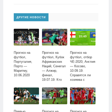
ДРУГИЕ НОВОСТИ
Прогноз на
Прогноз на
Прогноз на
футбол,
футбол, Кубок
футбол, отбор
Португалия,
Африканских
ЧЕ-2020, Англия
Порто —
Наций, Сенегал
— Косово,
Маритму,
— Алжир,
10.09.19.
10.06.2020
финал,
Справятся ли
19.07.19. Кто
хозяева с
восторжествует
психологически
в
м давлением?
непредсказуемо
м финале?
Превью
Прогноз на
Прогноз на