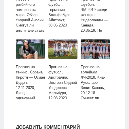
регбийного
футбол,
футбол,
чемпионата
Германия,
ЧМ-2019 среди
мира. Обзор
Вольфсбург —
женщин,
сборной Англии.
Айнтрахт,
Нидерланды —
Смогут ли
30.05.2020
Канада,
англичане стать
20.06.19. Не
лучшими из
ошиблись ли
европейцев
букмекеры в
выборе
фаворита?
Прогноз на
Прогноз на
Прогноз на
теннис. Сорана
футбол,
волейбол,
Кирстя — Осиан
Австралия,
ЛЧ-2018, Кнак
Доден,
Вестерн Сидней
Руселаре —
12.11.2020,
Уондерерс —
Зенит Казань,
Линц,
Мельбурн,
20.12.18.
одиночный
12.08.2020
Сумеет ли
разряд
аутсайдер
справиться с
казанским
монстром?
ДОБАВИТЬ КОММЕНТАРИЙ