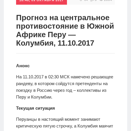
спорт
Стратегии
ставок
Прогноз на центральное
Новости
противостояние в Южной
Школа
Африке Перу —
Колумбия, 11.10.2017
Прогнозы
Анонс
Мисс
спорт
На 11.10.2017 в 02:30 МСК намечено решающее
рандеву, в котором сойдутся претенденты на
поездку в Россию через год – коллективы из
Новости
Перу и Колумбии.
Текущая ситуация
Перуанцы в настоящий момент занимают
критическую пятую строчку, а Колумбия маячит