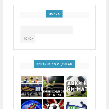
ПОИСК
РЕЙТИНГ ПО ОЦЕНКАМ