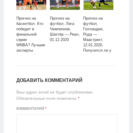
полуфиналисто
к?
Прогноз на
Прогноз на
Прогноз на
баскетбол. Кто
футбол, Лига
футбол,
победит в
Чемпионов,
Голландия,
финальной
Шахтёр — Реал,
Рода —
серии
01.12.2020
Маастрихт,
WNBA? Лучшие
12.01.2020.
эксперты
Получится ли у
делают свои
хозяев взять
прогнозы
своё?
ДОБАВИТЬ КОММЕНТАРИЙ
Ваш адрес email не будет опубликован.
Обязательные поля помечены
*
КОММЕНТАРИЙ
*