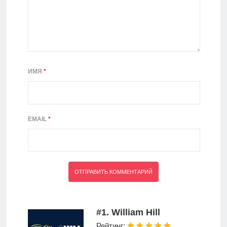
ИМЯ
*
EMAIL
*
#1. William Hill
Рейтинг: