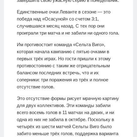
завершить свою ужасную серию в понедельник.
Единственные очки Леванте в сезоне — это
победа над «Осасуной» со счетом 3:1,
случившаяся месяц назад. С тех пор они
проиграли три матча и не забили ни одного гола.
Им противостоит команда «Сельта Виго»,
которая начала кампанию с пятью очками в
первых трёх играх. Но гости пришли к этому
противостоянию с таким же отрицательным
балансом последних встречь, что и их
соперники: три поражения из трёх и полное
отсутствие голов.
Это отсутствие формы рисует мрачную картину
для двух коллективов. Эти команды забили
всего восемь голов в 11 матчах на двоих, и ни
одна из них не забила в октябре. Поскольку в
четырёх из шести матчей Сельты Виго было
забито меньше трёх голов, поддержка варианта