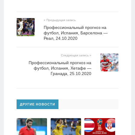
« Предыдущая запись
Профессиональный прогноз на
футбол, Испания, Барселона —
Реал, 24.10.2020
Следующая запись »
Профессиональный прогноз на
футбол, Испания, Хетафе —
Гранада, 25.10.2020
ДРУГИЕ НОВОСТИ