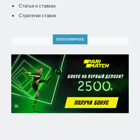
Статьи о ставках
Стратегии ставок
ПОПУЛЯРНОЕ