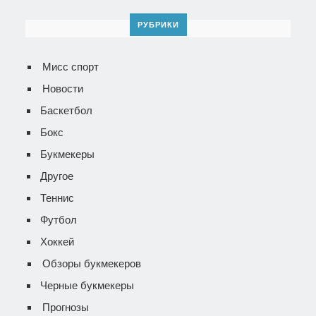
РУБРИКИ
Мисс спорт
Новости
Баскетбол
Бокс
Букмекеры
Другое
Теннис
Футбол
Хоккей
Обзоры букмекеров
Черные букмекеры
Прогнозы