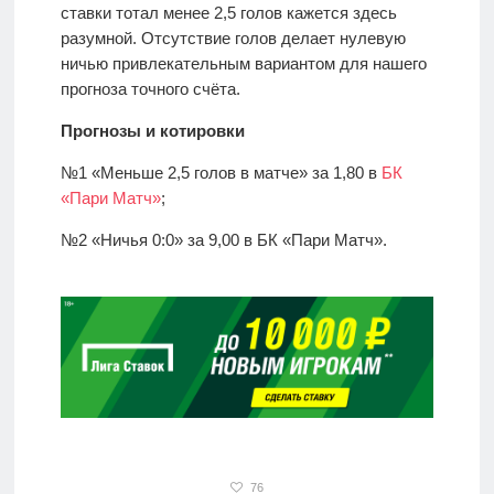
ставки тотал менее 2,5 голов кажется здесь
разумной. Отсутствие голов делает нулевую
ничью привлекательным вариантом для нашего
прогноза точного счёта.
Прогнозы и котировки
№1 «Меньше 2,5 голов в матче» за 1,80 в
БК
«Пари Матч»
;
№2 «Ничья 0:0» за 9,00 в БК «Пари Матч».
76