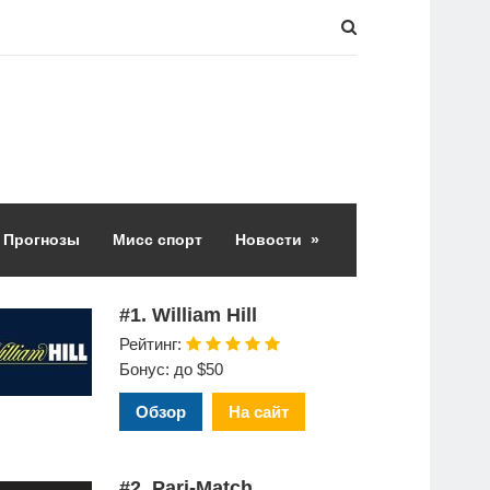
Прогнозы
Мисс спорт
Новости
»
#1. William Hill
Рейтинг:
Бонус: до $50
Обзор
На сайт
#2. Pari-Match