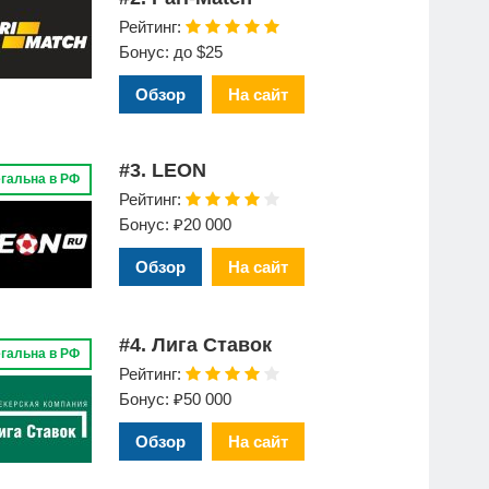
Рейтинг:
Бонус: до $25
Обзор
На сайт
#3. LEON
гальна в РФ
Рейтинг:
Бонус: ₽20 000
Обзор
На сайт
#4. Лига Ставок
гальна в РФ
Рейтинг:
Бонус: ₽50 000
Обзор
На сайт