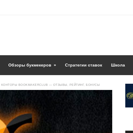
Обзоры букмекеров
»
Стратегии ставок
Школа
 КОНТОРЫ BOOKMAKERCLUB — ОТЗЫВЫ, РЕЙТИНГ, БОНУСЫ