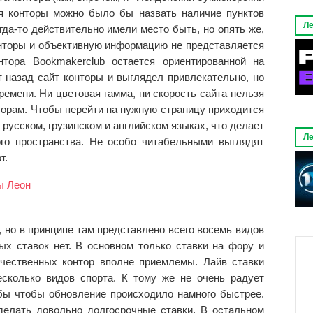
я конторы можно было бы назвать наличие пунктов
Ле
да-то действительно имели место быть, но опять же,
онторы и объективную информацию не представляется
нтора Bookmakerclub остается ориентированной на
т назад сайт конторы и выглядел привлекательно, но
ремени. Ни цветовая гамма, ни скорость сайта нельзя
орам. Чтобы перейти на нужную страницу приходится
 русском, грузинском и английском языках, что делает
Ле
ого пространства. Не особо читабельными выглядят
т.
ы Леон
 но в принципе там представлено всего восемь видов
ых ставок нет. В основном только ставки на фору и
чественных контор вполне приемлемы. Лайв ставки
есколько видов спорта. К тому же не очень радует
 бы чтобы обновление происходило намного быстрее.
делать довольно долгосрочные ставки. В остальном