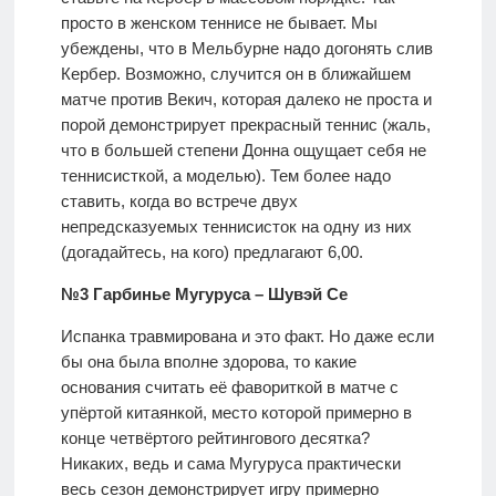
просто в женском теннисе не бывает. Мы
убеждены, что в Мельбурне надо догонять слив
Кербер. Возможно, случится он в ближайшем
матче против Векич, которая далеко не проста и
порой демонстрирует прекрасный теннис (жаль,
что в большей степени Донна ощущает себя не
теннисисткой, а моделью). Тем более надо
ставить, когда во встрече двух
непредсказуемых теннисисток на одну из них
(догадайтесь, на кого) предлагают 6,00.
№3 Гарбинье Мугуруса – Шувэй Се
Испанка травмирована и это факт. Но даже если
бы она была вполне здорова, то какие
основания считать её фавориткой в матче с
упёртой китаянкой, место которой примерно в
конце четвёртого рейтингового десятка?
Никаких, ведь и сама Мугуруса практически
весь сезон демонстрирует игру примерно