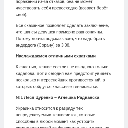
поражений из-за отказов, она не может
чувствовать себя превосходно (возраст берёт
своё).
Всё сказанное позволяет сделать заключение,
что шансы девушек примерно равнозначны.
Потому логика подсказывает, что надо брать
андердога (Сорану) за 3,38.
Наслаждаемся отличными схватками
К счастью, теннис состоит не из одного только
кидалова. Вот и сегодня нам предстоит увидеть
несколько интереснейших противостояний, в
которых сойдутся классные теннисистки.
№1 Леся Цуренко – Агнешка Радванска
Украинка относится к разряду тех
непредсказуемых теннисисток, которые
способны в любой момент как устроить
армагеддон какой-то фаворитке, так и слить не