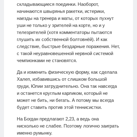
складывающиеся поединки. Наоборот,
начинаются швырянья ракетки, истерики,
наезды на тренера и маты, от которых пухнут
уши не только у зрителей на корте, но и у
телезрителей (хотя комментаторы пытаются
глушить их собственной болтовнёй). И как
следствие, быстрые бездарные поражения. Нет,
с такой неуравновешенной нервной системой
чемпионками не становятся.
Да и изменить физическую форму, как сделала
Халеп, избавившись от слишком большой
груди, Юлии затруднительно. Она так навсегда
и останется круглым карликом, который не
может не бить, ни бегать. А потому мы всегда
будет ставить против этой теннисистки.
На Богдан предлагают 2,23, а ведь она
нисколько не слабее. Поэтому логично заиграть
именно румынку.