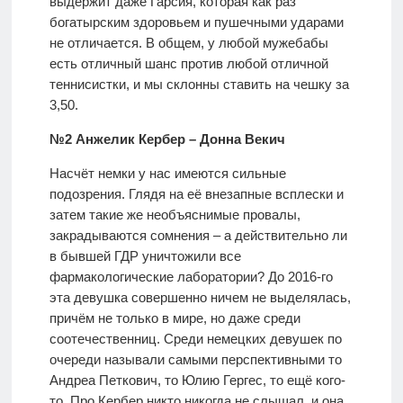
выдержит даже Гарсия, которая как раз
богатырским здоровьем и пушечными ударами
не отличается. В общем, у любой мужебабы
есть отличный шанс против любой отличной
теннисистки, и мы склонны ставить на чешку за
3,50.
№2 Анжелик Кербер – Донна Векич
Насчёт немки у нас имеются сильные
подозрения. Глядя на её внезапные всплески и
затем такие же необъяснимые провалы,
закрадываются сомнения – а действительно ли
в бывшей ГДР уничтожили все
фармакологические лаборатории? До 2016-го
эта девушка совершенно ничем не выделялась,
причём не только в мире, но даже среди
соотечественниц. Среди немецких девушек по
очереди называли самыми перспективными то
Андреа Петкович, то Юлию Гергес, то ещё кого-
то. Про Кербер никто никогда не слышал, и она