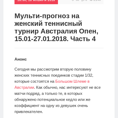
спорт
Стратегии
ставок
Мульти-прогноз на
Новости
женский теннисный
Школа
турнир Австралия Опен,
15.01-27.01.2018. Часть 4
Прогнозы
Анонс
Мисс
спорт
Сегодня мы рассмотрим вторую половину
женских теннисных поединков стадии 1/32,
которые состоятся на
Большом Шлеме в
Новости
Австралии
. Как обычно, нас интересуют не все
матчи подряд, а только те, в которых
обнаружено потенциальное кедло или же
коэффициент на одну из девушек очень
привлекателен.