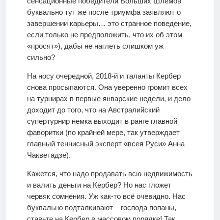
сенсационные победители Больших Шлемов
буквально тут же после триумфа заявляют о
завершении карьеры… это странное поведение,
если только не предположить, что их об этом
«просят»), дабы не наглеть слишком уж
сильно?
На носу очередной, 2018-й и таланты Кербер
снова просыпаются. Она уверенно громит всех
на турнирах в первые январские недели, и дело
доходит до того, что на Австралийский
супертурнир немка выходит в ранге главной
фаворитки (по крайней мере, так утверждает
главный теннисный эксперт «всея Руси» Анна
Чакветадзе).
Кажется, что надо продавать всю недвижимость
и валить деньги на Кербер? Но нас гложет
червяк сомнения. Уж как-то всё очевидно. Нас
буквально подталкивают – господа попаны,
ставьте на Кербер в массовом порядке! Так