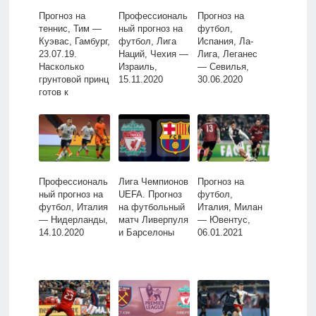
Прогноз на
Профессиональ
Прогноз на
теннис, Тим —
ный прогноз на
футбол,
Куэвас, Гамбург,
футбол, Лига
Испания, Ла-
23.07.19.
Наций, Чехия —
Лига, Леганес
Насколько
Израиль,
— Севилья,
грунтовой принц
15.11.2020
30.06.2020
готов к
хардовой
неделе?
Профессиональ
Лига Чемпионов
Прогноз на
ный прогноз на
UEFA. Прогноз
футбол,
футбол, Италия
на футбольный
Италия, Милан
— Нидерланды,
матч Ливерпуля
— Ювентус,
14.10.2020
и Барселоны
06.01.2021