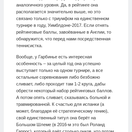
аналогичного уровня. Да, в рейтинге она
располагается значительно выше, но это
связано только с триумфом на единственном
турнире в году, Уимблдоне-2017. Если отнять
рейтинговые баллы, завоёванные в Англии, то
обнаружится, что перед нами посредственная
теннисистка.
Вообще, у Гарбинье есть интересная
особенность – за целый год она успешно
выступает только на одном турнире, а все
остальные соревнования либо безбожно
сливает, либо проходит там 1-2 круга, дабы
обрести некоторый набор рейтинговых баллов.
А потом опять сливает, сказываясь больной и
травмированной. К счастью для испанки (а
может, благодаря её стратегическому гению),
свой единственный титул она берёт на
Большом Шлеме (в 2016-м это был Роланд
Гаррос), который даёт столько очков, что потом