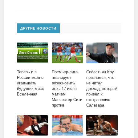
ДРУГИЕ НОВОСТИ
Теперь и в
Премьер-лига
Себастьян Коу
России можно
планирует
признался, что
угадывать
возобновить
не читал
будущих мисс
игры 17 июня
доклад, который
Вселенная
матчем
привёл к
Манчестер Сити
отстранению
против
Салазара
Арсенала