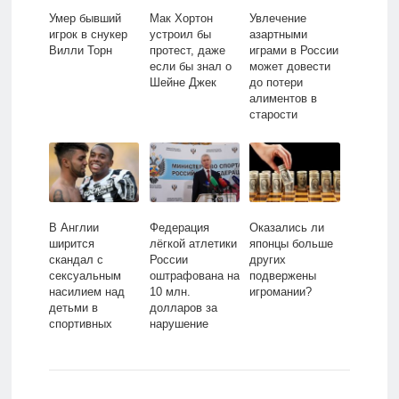
Умер бывший
Мак Хортон
Увлечение
игрок в снукер
устроил бы
азартными
Вилли Торн
протест, даже
играми в России
если бы знал о
может довести
Шейне Джек
до потери
алиментов в
старости
В Англии
Федерация
Оказались ли
ширится
лёгкой атлетики
японцы больше
скандал с
России
других
сексуальным
оштрафована на
подвержены
насилием над
10 млн.
игромании?
детьми в
долларов за
спортивных
нарушение
клубах
антидопинговых
правил