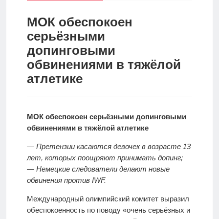
спорт
Стратегии
ставок
МОК обеспокоен
серьёзными
Новости
допинговыми
Школа
обвинениями в тяжёлой
атлетике
Прогнозы
Мисс
МОК обеспокоен серьёзными допинговыми
спорт
обвинениями в тяжёлой атлетике
— Претензии касаются девочек в возрасте 13
лет, которых поощряют принимать допинг;
Новости
— Немецкие следователи делают новые
обвинения против IWF.
Международный олимпийский комитет выразил
обеспокоенность по поводу «очень серьёзных и