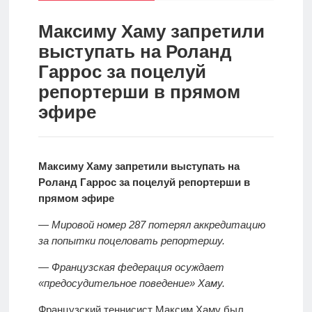
спорт
Стратегии
ставок
Максиму Хаму запретили
выступать на Роланд
Новости
Гаррос за поцелуй
Школа
репортерши в прямом
эфире
Прогнозы
Мисс
Максиму Хаму запретили выступать на
спорт
Роланд Гаррос за поцелуй репортерши в
прямом эфире
— Мировой номер 287 потерял аккредитацию
Новости
за попытки поцеловать репортершу.
— Французская федерация осуждает
«предосудительное поведение» Хаму.
Французский теннисист Максим Хаму был