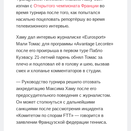
изгнан с
Открытого чемпионата Франции
во
время турнира после того, как попытался
насильно поцеловать репортёршу во время
телевизионного интервью.
Хаму дал интервью журналиске «Eurosport»
Мали Томас для программы «Avantage Leconte»
после его проигрыша в первом туре Пабло
Куэвасу. 21-летний парень обнял Томас за
плечо и поцеловал её в голову и шею, вызвав
смех и хлопанье комментаторов в студии.
— Руководство турнира решило отозвать
аккредитацию Максима Хаму после его
предосудительного поведения с журналистом.
Он может столкнуться с дальнейшими
санкциями после рассмотрения инцидента
«Комитетом по спорам FTT» — говорится в
заявлении Французской федерации тенниса.