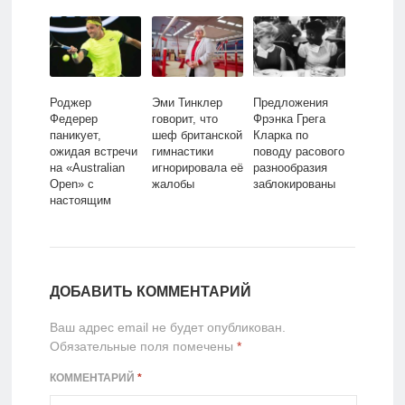
Роджер
Эми Тинклер
Предложения
Федерер
говорит, что
Фрэнка Грега
паникует,
шеф британской
Кларка по
ожидая встречи
гимнастики
поводу расового
на «Australian
игнорировала её
разнообразия
Open» с
жалобы
заблокированы
настоящим
Теннисом
ДОБАВИТЬ КОММЕНТАРИЙ
Ваш адрес email не будет опубликован.
Обязательные поля помечены
*
КОММЕНТАРИЙ
*