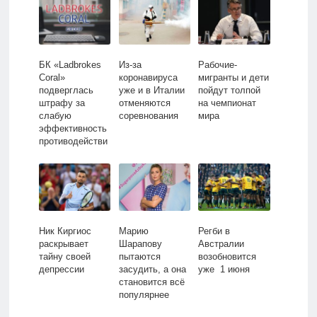
БК «Ladbrokes
Из-за
Рабочие-
Coral»
коронавируса
мигранты и дети
подверглась
уже и в Италии
пойдут толпой
штрафу за
отменяются
на чемпионат
слабую
соревнования
мира
эффективность
противодействи
я игромании
Ник Киргиос
Марию
Регби в
раскрывает
Шарапову
Австралии
тайну своей
пытаются
возобновится
депрессии
засудить, а она
уже 1 июня
становится всё
популярнее