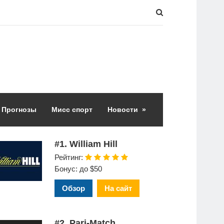
Прогнозы
Мисс спорт
Новости
»
#1. William Hill
Рейтинг:
Бонус: до $50
Обзор
На сайт
#2. Pari-Match