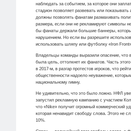
наблюдать за событием, за которое они запла
стадион позволяет развевать или показывать 
должны позволять фанатам размахивать поли
размера, если они не рекламируют символы нен
бы фанаты держали большие баннеры, которые
нарушением. Но если вы разрешите использо
использовать шляпу или футболку «Iron Front»
Владельцы команды выразили опасение, что в
была цель, оттолкнет их фанатов. Часть этог
в 2017-м, в разгар протестов игроков, что рей
общественности надоело неуважение, которы
национальному гимну.
Не удивительно, что это было ложно. НФЛ уве
запустил рекламную кампанию с участием Кол
что «Nike» получит огромный коммерческий уд
которая ненавидит свободу слова. Этого не с
10%.