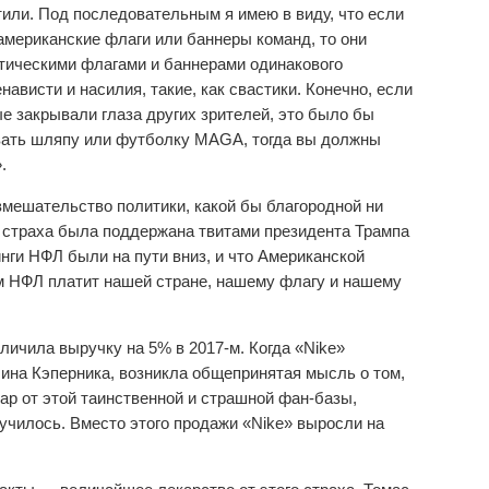
тили. Под последовательным я имею в виду, что если
американские флаги или баннеры команд, то они
тическими флагами и баннерами одинакового
ависти и насилия, такие, как свастики. Конечно, если
 закрывали глаза других зрителей, это было бы
вать шляпу или футболку MAGA, тогда вы должны
.
мешательство политики, какой бы благородной ни
о страха была поддержана твитами президента Трампа
тинги НФЛ были на пути вниз, и что Американской
м НФЛ платит нашей стране, нашему флагу и нашему
личила выручку на 5% в 2017-м. Когда «Nike»
ина Кэперника, возникла общепринятая мысль о том,
ар от этой таинственной и страшной фан-базы,
лучилось. Вместо этого продажи «Nike» выросли на