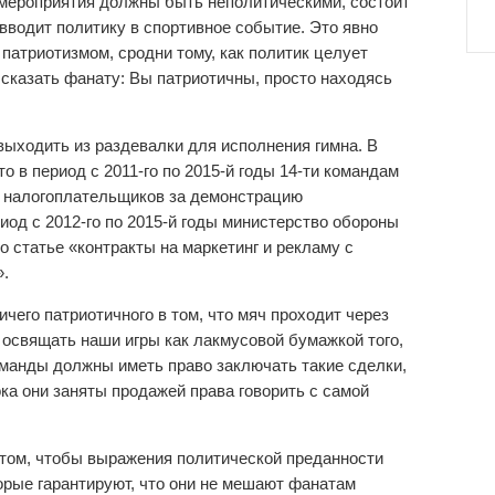
 мероприятия должны быть неполитическими, состоит
а вводит политику в спортивное событие. Это явно
патриотизмом, сродни тому, как политик целует
о сказать фанату: Вы патриотичны, просто находясь
выходить из раздевалки для исполнения гимна. В
о в период с 2011-го по 2015-й годы 14-ти командам
г налогоплательщиков за демонстрацию
иод с 2012-го по 2015-й годы министерство обороны
о статье «контракты на маркетинг и рекламу с
.
ичего патриотичного в том, что мяч проходит через
 освящать наши игры как лакмусовой бумажкой того,
оманды должны иметь право заключать такие сделки,
ока они заняты продажей права говорить с самой
а том, чтобы выражения политической преданности
орые гарантируют, что они не мешают фанатам