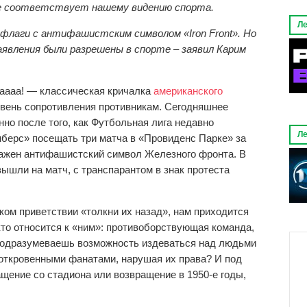
е соотв
етствует нашему видению спорта.
Ле
лаги с антифашистским символом «Iron Front». Но
аявления были разрешены в спорте – заявил Карим
ааааа! — классическая кричалка
американского
овень сопротивления противникам. Сегодняшнее
но после того, как Футбольная лига недавно
Ле
берс» посещать три матча в «Провиденс Парке» за
ражен антифашистский символ Железного фронта. В
ышли на матч, с транспарантом в знак протеста
ком приветствии «толкни их назад», нам приходится
то относится к «ним»: противоборствующая команда,
подразумеваешь возможность издеваться над людьми
откровенными фанатами, нарушая их права? И под
щение со стадиона или возвращение в 1950-е годы,