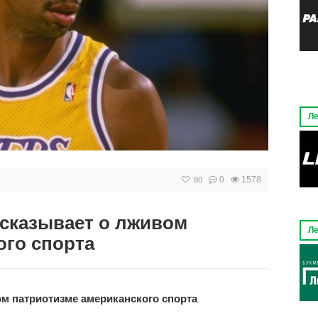
Ле
0
1578
80
сказывает о лживом
Ле
ого спорта
м патриотизме американского спорта