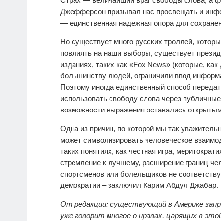
Страх — величайший враг свободы слова, а ф
Джефферсон призывал нас просвещать и инфор
— единственная надежная опора для сохране
Но существует много русских троллей, кото
повлиять на наши выборы, существует президе
изданиях, таких как «Fox News» (которые, ка
большинству людей, ограничили ввод информа
Поэтому иногда единственный способ передат
использовать свободу слова через публичные 
возможности выражения оставались открытым
Одна из причин, по которой мы так уважительн
может символизировать человеческое взаимод
таких понятиях, как честная игра, меритократ
стремление к лучшему, расширение границ че
спортсменов или болельщиков не соответств
демократии – заключил Карим Абдул Джабар.
От редакции: существующий в Америке зап
уже говорит многое о нравах, царящих в это