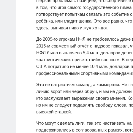
Первая проблема с позицией, что спортивные
в том, что игра самого государственного гимн
потворствует попыткам связать это событие с 
ребёнка, или гладит щенка. Это все равно, чт
здесь, выпивая пиво и жуя хот-дог.
До 2009-го игрокам НФЛ не требовалось даже 
2015-м совместный отчёт о надзоре показал, чт
НФЛ было выплачено 5,4 млн. долларов дене
«патриотических приветствий» военным. В пер
США потратило не менее 10,4 млн. долларов п
профессиональными спортивными командами»
Это не патриотизм команд, а коммерция. Нет н
линию ворот или через обруч, и мы не должны
кто заслуживает выражения своего мнения. К
но им не следует подавлять свободу слова, п
высокой ставкой.
Что могут сделать лиги, так это настаивать н
поддерживались в согласованных рамках, кот