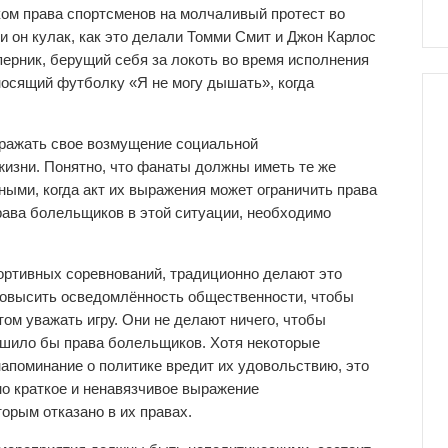
ком права спортсменов на молчаливый протест во
 он кулак, как это делали Томми Смит и Джон Карлос
перник, берущий себя за локоть во время исполнения
носящий футболку «Я не могу дышать», когда
ражать свое возмущение социальной
изни. Понятно, что фанаты должны иметь те же
ными, когда акт их выражения может ограничить права
права болельщиков в этой ситуации, необходимо
ортивных соревнований, традиционно делают это
 повысить осведомлённость общественности, чтобы
ом уважать игру. Они не делают ничего, чтобы
ушило бы права болельщиков. Хотя некоторые
апоминание о политике вредит их удовольствию, это
но краткое и ненавязчивое выражение
орым отказано в их правах.