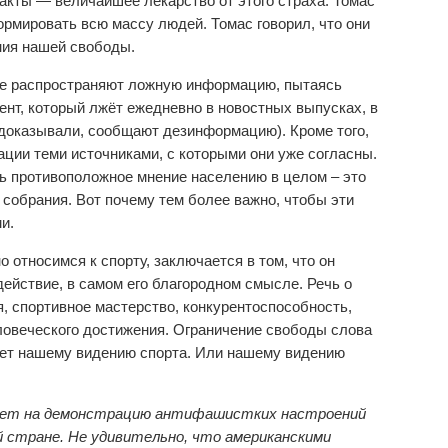
акты — величайшее лекарство от этого страха. Томас
мировать всю массу людей. Томас говорил, что они
ния нашей свободы.
рые распространяют ложную информацию, пытаясь
нт, который лжёт ежедневно в новостных выпусках, в
к доказывали, сообщают дезинформацию). Кроме того,
ции теми источниками, с которыми они уже согласны.
ь противоположное мнение населению в целом – это
собрания. Вот почему тем более важно, чтобы эти
и.
о относимся к спорту, заключается в том, что он
ействие, в самом его благородном смысле. Речь о
ия, спортивное мастерство, конкурентоспособность,
ловеческого достижения. Ограничение свободы слова
ует нашему видению спорта. Или нашему видению
рет на демонстрацию антифашистких настроений
й стране. Не удивительно, что американскими