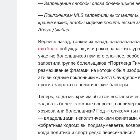
— Запрещение свободы слова болельщиков н
— Поклонникам MLS запретили выставлять ф
крайне важно, чтобы мирные политические з
Абдул Джабар.
Вернись назад, толкни их назад, ааааааааааа
футбола
, побуждающая игроков нарастить ур
участие болельщиков намного сложнее, особен
запретила группе болельщиков «Портленд Тим
размахивание флагами, на которых был изоб
эти выходные поклонники «Сиэтл Саундерс» в
против запрета на политические баннеры.
Теперь, когда мы кричим об этом ностальгичес
задавать более сложные вопросы, например: к
хозяева или болельщики? Под «толчком» ты 
— владельцами, неполитическими фанатами, 
«обратным ходом» вы подразумеваете, возвра
когда политика и спорт редко пересекались?