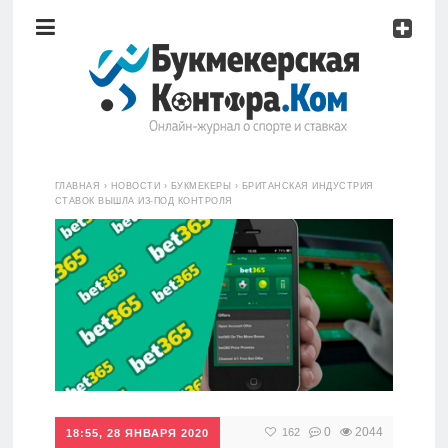
Рейтинг
букмекерских
контор
Обзоры
букмекеров
Главная
ГЛАВНАЯ
›
НОВОСТИ
›
БУКМЕКЕРЫ
›
БРИТАНСКАЯ ИНДУСТРИЯ
Стратегии
СТАВОК ВЫШЛА ИЗ-ПОД КОНТРОЛЯ
ставок
Рейтинг
букмекерских
Школа
контор
Прогнозы
Обзоры
букмекеров
Мисс
0
2044
162
18:55, 28 ЯНВАРЯ 2020