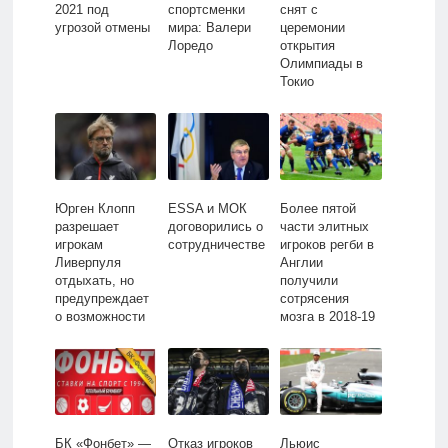
2021 под
спортсменки
снят с
угрозой отмены
мира: Валери
церемонии
Лоредо
открытия
Олимпиады в
Токио
Юрген Клопп
ЕSSA и МОК
Более пятой
разрешает
договорились о
части элитных
игрокам
сотрудничестве
игроков регби в
Ливерпуля
Англии
отдыхать, но
получили
предупреждает
сотрясения
о возможности
мозга в 2018-19
заражения
Ковид-19
БК «Фонбет» —
Отказ игроков
Льюис