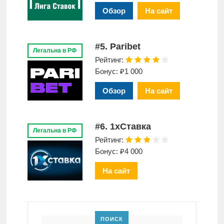
Обзор
На сайт
#5. Paribet
Легальна в РФ
Рейтинг:
Бонус: ₽1 000
Обзор
На сайт
#6. 1xСтавка
Легальна в РФ
Рейтинг:
Бонус: ₽4 000
На сайт
ПОИСК