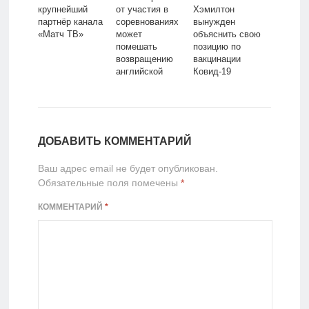
крупнейший
от участия в
Хэмилтон
партнёр канала
соревнованиях
вынужден
«Матч ТВ»
может
объяснить свою
помешать
позицию по
возвращению
вакцинации
английской
Ковид-19
Премьер-лиги
ДОБАВИТЬ КОММЕНТАРИЙ
Ваш адрес email не будет опубликован.
Обязательные поля помечены
*
КОММЕНТАРИЙ
*