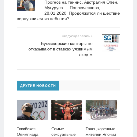
Прогноз на теннис, Австралия Опен,
Мугуруса — Павлюченкова,
28.01.2020. Продолжится ли шествие
вернувшихся из небытия?
Следующая запись »
Букмекерские конторы не
отказывают в ставках уязвимым
людям
ДРУГИЕ НОВОСТИ
Токийская
Самые
Танец коренных
Олимпиада
сексуальные
жителей Японии