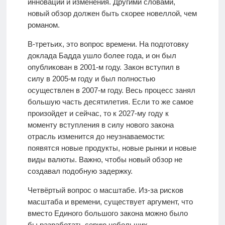
инновации и изменения. Другими словами,
новый обзор должен быть скорее новеллой, чем
романом.
В-третьих, это вопрос времени. На подготовку
доклада Бадда ушло более года, и он был
опубликован в 2001-м году. Закон вступил в
силу в 2005-м году и был полностью
осуществлен в 2007-м году. Весь процесс занял
большую часть десятилетия. Если то же самое
произойдет и сейчас, то к 2027-му году к
моменту вступления в силу нового закона
отрасль изменится до неузнаваемости:
появятся новые продукты, новые рынки и новые
виды валюты. Важно, чтобы новый обзор не
создавал подобную задержку.
Четвёртый вопрос о масштабе. Из-за рисков
масштаба и времени, существует аргумент, что
вместо Единого большого закона можно было
бы разработать серию небольших