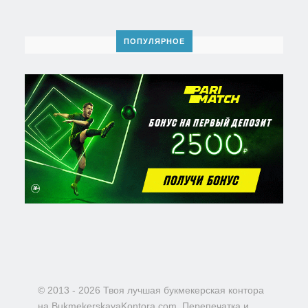
ПОПУЛЯРНОЕ
© 2013 - 2026 Твоя лучшая букмекерская контора
на BukmekerskayaKontora.com. Перепечатка и