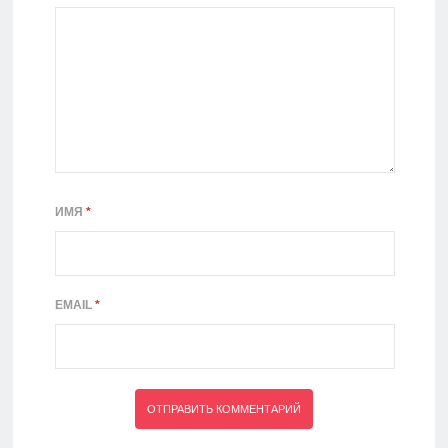
ИМЯ
*
EMAIL
*