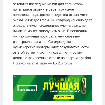
остаются последние матчи для того, чтобы
попытаться изменить своё турнирное
положение ведь после рождества отрыв может
оказаться недосягаемым. Уотфорд конечно даёт
определённую психологическую нагрузку, но
никак не может заполучить очки. В последних
матчах команда проиграла, чем серьёзно
расстроила фанатов. Сегодня даже
букмекерские конторы ждут результативности
от этой встречи, хотя и позволяют игрокам
делать страховочные ставки на спорт и футбол.
Прогноз на этот матч — ТБ 2.5 голов.