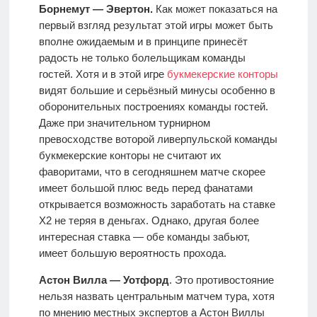
спорт
Стратегии
Борнемут — Эвертон.
Как может показаться на
ставок
первый взгляд результат этой игры может быть
вполне ожидаемым и в принципе принесёт
Новости
радость не только болельщикам команды
Школа
гостей. Хотя и в этой игре
букмекерские конторы
видят большие и серьёзный минусы особенно в
оборонительных построениях команды гостей.
Прогнозы
Даже при значительном турнирном
превосходстве воторой ливерпульской команды
букмекерские конторы не считают их
Мисс
фаворитами, что в сегодняшнем матче скорее
спорт
имеет большой плюс ведь перед фанатами
открывается возможность заработать на ставке
Х2 не теряя в деньгах. Однако, другая более
Новости
интересная ставка — обе команды забьют,
имеет большую вероятность прохода.
Астон Вилла — Уотфорд
. Это противостояние
нельзя назвать центральным матчем тура, хотя
по мнению местных экспертов а Астон Виллы