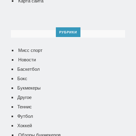
Карта сайта
РУБРИКИ
Мисс спорт
Новости
Баскетбол
Бокс
Букмекеры
Другое
Теннис
Футбол
Хоккей
Обзоры букмекеров